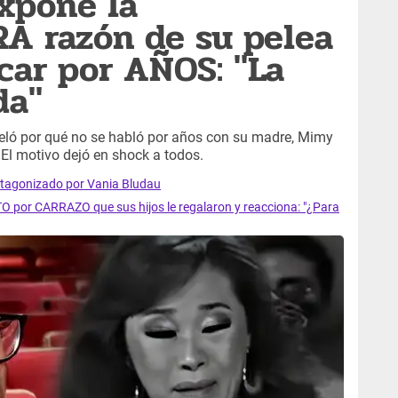
xpone la
 razón de su pelea
ar por AÑOS: "La
da"
veló por qué no se habló por años con su madre, Mimy
El motivo dejó en shock a todos.
otagonizado por Vania Bludau
por CARRAZO que sus hijos le regalaron y reacciona: "¿Para