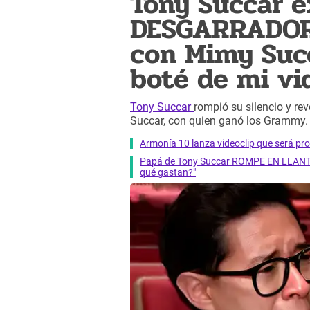
Tony Succar e
DESGARRADORA
con Mimy Succ
boté de mi vi
Tony Succar
rompió su silencio y re
Succar, con quien ganó los Grammy. 
Armonía 10 lanza videoclip que será pr
Papá de Tony Succar ROMPE EN LLANTO 
qué gastan?"