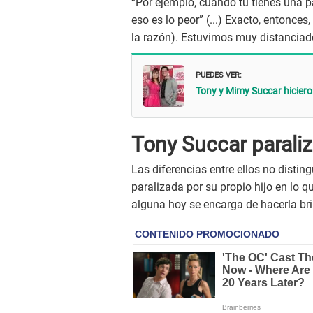
“Por ejemplo, cuando tú tienes una pa
eso es lo peor” (...) Exacto, entonce
la razón). Estuvimos muy distanciad
PUEDES VER:
Tony y Mimy Succar hiciero
Tony Succar paraliz
Las diferencias entre ellos no distin
paralizada por su propio hijo en lo q
alguna hoy se encarga de hacerla bril