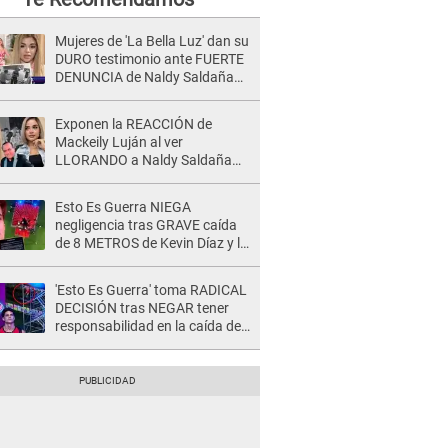
Mujeres de 'La Bella Luz' dan su
DURO testimonio ante FUERTE
DENUNCIA de Naldy Saldaña
contra director: "Cualquier
acusación de apañamiento..."
Exponen la REACCIÓN de
Mackeily Luján al ver
LLORANDO a Naldy Saldaña
tras AGRESIÓN de director de
'La Bella Luz': Esto hizo
Esto Es Guerra NIEGA
negligencia tras GRAVE caída
de 8 METROS de Kevin Díaz y lo
SEÑALAN: "No adoptó la
postura correcta"
'Esto Es Guerra' toma RADICAL
DECISIÓN tras NEGAR tener
responsabilidad en la caída de
Kevin Díaz desde 8 metros de
altura