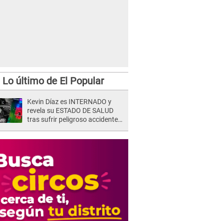
Lo último de El Popular
Kevin Díaz es INTERNADO y
revela su ESTADO DE SALUD
tras sufrir peligroso accidente
en 'EEG' y caer desde altura de
ocho metros