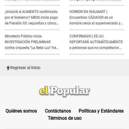
"Tenemos que activar..."
millones de personas en
agosto
¿Incluirá el AUMENTO confirmado
HORROR EN WALMART |
por el Gobierno? MIDIS inicia pago
Encuentran CÁDAVER de un
de Pensión 65: requisitos y cómo
hombre cerca al supermercado y
obtener el beneficio economico
esto reveló la autopsia que le
realizaron
Ministerio Público inicia
CONFIRMADO | EE.UU.
INVESTIGACIÓN PRELIMINAR
DEPORTARÁ AUTOMÁTICAMENTE
contra orquesta "La Bella Luz" tras
a personas que no completaron
DENUNCIA de Naldy Saldaña
este formulario clave
Regresar al inicio
Quiénes somos
Contáctanos
Políticas y Estándares
Términos de uso