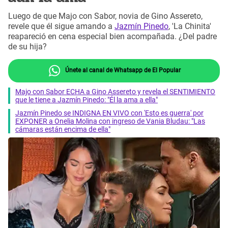
Luego de que Majo con Sabor, novia de Gino Assereto,
revele que él sigue amando a
Jazmín Pinedo
, 'La Chinita'
reapareció en cena especial bien acompañada. ¿Del padre
de su hija?
Únete al canal de Whatsapp de El Popular
Majo con Sabor ECHA a Gino Assereto y revela el SENTIMIENTO
que le tiene a Jazmín Pinedo: "Él la ama a ella"
Jazmín Pinedo se INDIGNA EN VIVO con 'Esto es guerra' por
EXPONER a Onelia Molina con ingreso de Vania Bludau: "Las
cámaras están encima de ella"