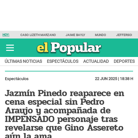
HOY:
CASO LIZETH MARZANO
JAIME BAYLY
MUNDO
JEFFERSON F
ÚLTIMAS NOTICIAS
ESPECTÁCULOS
ACTUALIDAD
DEPORTES
Espectáculos
22 JUN 2025 | 18:38 H
Jazmín Pinedo reaparece en
cena especial sin Pedro
Araujo y acompañada de
IMPENSADO personaje tras
revelarse que Gino Assereto
aún la ama