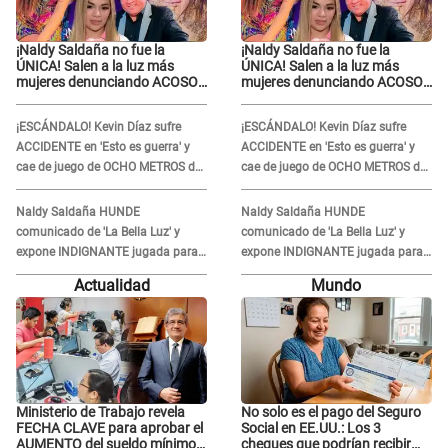
¡Naldy Saldaña no fue la
¡Naldy Saldaña no fue la
ÚNICA! Salen a la luz más
ÚNICA! Salen a la luz más
mujeres denunciando ACOSO
mujeres denunciando ACOSO
en 'La Bella Luz' por parte de
en 'La Bella Luz' por parte de
director
director
¡ESCÁNDALO! Kevin Díaz sufre
¡ESCÁNDALO! Kevin Díaz sufre
ACCIDENTE en 'Esto es guerra' y
ACCIDENTE en 'Esto es guerra' y
cae de juego de OCHO METROS de
cae de juego de OCHO METROS de
altura: "La colchoneta se rompe..."
altura: "La colchoneta se rompe..."
Naldy Saldaña HUNDE
Naldy Saldaña HUNDE
comunicado de 'La Bella Luz' y
comunicado de 'La Bella Luz' y
expone INDIGNANTE jugada para
expone INDIGNANTE jugada para
DEFENDER a director: "Que he
DEFENDER a director: "Que he
Actualidad
Mundo
tenido algo..."
tenido algo..."
Ministerio de Trabajo revela
No solo es el pago del Seguro
FECHA CLAVE para aprobar el
Social en EE.UU.: Los 3
AUMENTO del sueldo mínimo:
cheques que podrían recibir