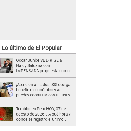
Lo último de El Popular
Óscar Junior SE DIRIGE a
Naldy Saldaña con
IMPENSADA propuesta como
nuevo líder de 'La Bella Luz' tras
denuncia: "Otro tipo de ley..."
¡Atención afiliados! SIS otorga
beneficio económico y así
puedes consultar con tu DNI si
te corresponde
Temblor en Perú HOY, 07 de
agosto de 2026: ¿A qué hora y
dónde se registró el último
sismo, según IGP?