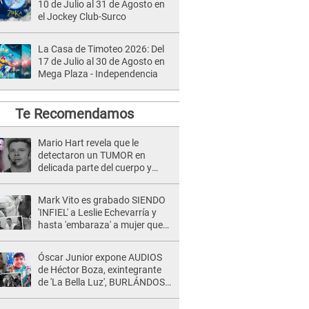
10 de Julio al 31 de Agosto en
el Jockey Club-Surco
La Casa de Timoteo 2026: Del
17 de Julio al 30 de Agosto en
Mega Plaza - Independencia
Te Recomendamos
Mario Hart revela que le
detectaron un TUMOR en
delicada parte del cuerpo y
expone diagnóstico: "Dolores
muy fuertes..."
Mark Vito es grabado SIENDO
'INFIEL' a Leslie Echevarría y
hasta 'embaraza' a mujer que
sería su AMANTE: "¡Eres un
desgraciado! "
Óscar Junior expone AUDIOS
de Héctor Boza, exintegrante
de 'La Bella Luz', BURLÁNDOSE
de Anely Dávila tras acusarlo
de maltrato: "Grábame..."