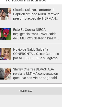
Claudia Salazar, cantante de
Papillón difunde AUDIO y revela
presunto acoso del HERMANO
del director musical de La Bella
Luz: "Me quedé asustada, en
Esto Es Guerra NIEGA
shock"
negligencia tras GRAVE caída
de 8 METROS de Kevin Díaz y lo
SEÑALAN: "No adoptó la
postura correcta"
Novio de Naldy Saldaña
CONFRONTA a Óscar Custodio
por NO DESPEDIR a su agresor
y él da INDIGNANTE respuesta:
"Nadie me dice qué hacer"
Shirley Cherres DEVASTADA
revela la ÚLTIMA conversación
que tuvo con Víctor Angobaldo
a días de su inesperada
partida: "Hace dos semanas"