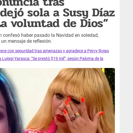
onuncia tras
dejó sola a Susy Díaz
La voluntad de Dios”
en confesó haber pasado la Navidad en soledad,
 un mensaje de reflexión.
arece con seguridad tras amenazas y agradece a Percy Rojas
 Luiggi Yarasca: “Se prestó $19 mil”, según Paloma de la