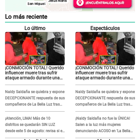
Lo más reciente
Lo último
Espectáculos
¡CONMOCIÓN TOTAL! Querido
¡CONMOCIÓN TOTAL! Querido
influencer muere tras sufrir
influencer muere tras sufrir
ataque armado durante una
ataque armado durante una
transmisión en vivo
transmisión en vivo
Naldy Saldaña se quiebra y expone
Naldy Saldaña se quiebra y expone
DECEPCIONANTE respuesta de sus
DECEPCIONANTE respuesta de sus
compañeros de La Bella Luz tras
compañeros de La Bella Luz tras
sufrir agresión: "Sabían lo que
sufrir agresión: "Sabían lo que
pasaba"
pasaba"
¡Atención, LIMA! Más de 10
¡Naldy Saldaña no fue la ÚNICA!
distritos se quedarán SIN LUZ
Salen a la luz más mujeres
desde este 5 de agosto: revisa si el
denunciando ACOSO en 'La Bella
tuyo está en la lista
Luz' por parte de director