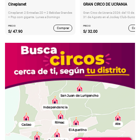
Cineplanet
GRAN CIRCO DE UCRANIA
Cineplanet: 2 Entradas 2D + 2 Bebidas Grandes
Gran Circo de Ucrania 2026: del 10 de Juli
+ Pop corn gigante. Lunes a Domingo
31 de Agosto en el Jockey Club-Surco
PRECIO
PRECIO
Comprar
Comp
S/
47.90
S/
32.00