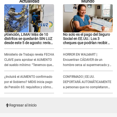
Actualidad
Mundo
¡Atención, LIMA! Más de 10
No solo es el pago del Seguro
distritos se quedarán SIN LUZ
Social en EE.UU.: Los 3
desde este 5 de agosto: revisa
cheques que podrían recibir
si el tuyo está en la lista
millones de personas en
agosto
Ministerio de Trabajo revela FECHA
HORROR EN WALMART |
CLAVE para aprobar el AUMENTO
Encuentran CÁDAVER de un
del sueldo mínimo: "Tenemos que
hombre cerca al supermercado y
activar..."
esto reveló la autopsia que le
realizaron
¿Incluirá el AUMENTO confirmado
CONFIRMADO | EE.UU.
por el Gobierno? MIDIS inicia pago
DEPORTARÁ AUTOMÁTICAMENTE
de Pensión 65: requisitos y cómo
a personas que no completaron
obtener el beneficio economico
este formulario clave
Regresar al inicio