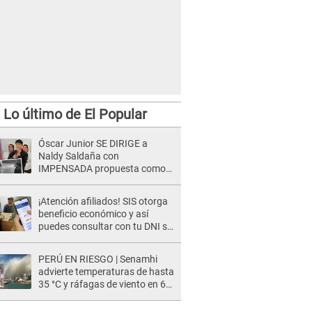
Lo último de El Popular
Óscar Junior SE DIRIGE a
Naldy Saldaña con
IMPENSADA propuesta como
nuevo líder de 'La Bella Luz' tras
denuncia: "Otro tipo de ley..."
¡Atención afiliados! SIS otorga
beneficio económico y así
puedes consultar con tu DNI si
te corresponde
PERÚ EN RIESGO | Senamhi
advierte temperaturas de hasta
35 °C y ráfagas de viento en 6
regiones del país