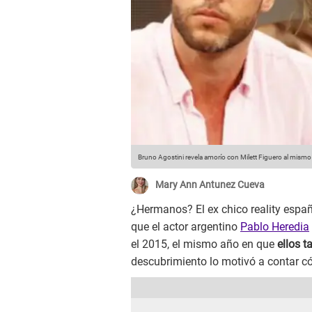
Bruno Agostini revela amorío con Milett Figuero al mismo
Mary Ann Antunez Cueva
¿Hermanos? El ex chico reality espa
que el actor argentino
Pablo Heredia
el 2015, el mismo año en que
ellos t
descubrimiento lo motivó a contar c