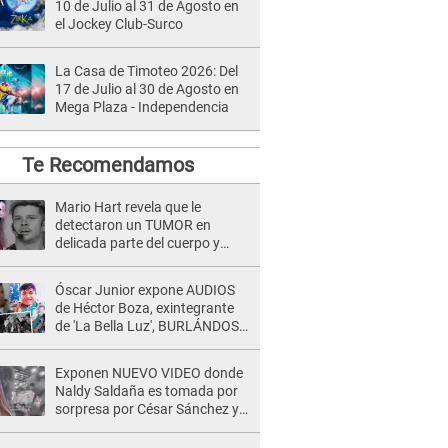
10 de Julio al 31 de Agosto en
el Jockey Club-Surco
La Casa de Timoteo 2026: Del
17 de Julio al 30 de Agosto en
Mega Plaza - Independencia
Te Recomendamos
Mario Hart revela que le
detectaron un TUMOR en
delicada parte del cuerpo y
expone diagnóstico: "Dolores
muy fuertes..."
Óscar Junior expone AUDIOS
de Héctor Boza, exintegrante
de 'La Bella Luz', BURLÁNDOSE
de Anely Dávila tras acusarlo
de maltrato: "Grábame..."
Exponen NUEVO VIDEO donde
Naldy Saldaña es tomada por
sorpresa por César Sánchez y
ella evidencia su REACCIÓN: Le
agarró la mano