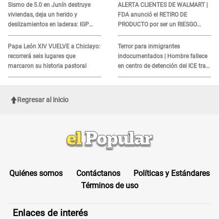
Sismo de 5.0 en Junín destruye
ALERTA CLIENTES DE WALMART |
viviendas, deja un herido y
FDA anunció el RETIRO DE
deslizamientos en laderas: IGP
PRODUCTO por ser un RIESGO
alerta sobre posibles réplicas
MORTAL para consumidores: ¿Cuál
es?
Papa León XIV VUELVE a Chiclayo:
Terror para inmigrantes
recorrerá seis lugares que
indocumentados | Hombre fallece
marcaron su historia pastoral
en centro de detención del ICE tras
sufrir una "emergencia médica"
Regresar al inicio
Quiénes somos
Contáctanos
Políticas y Estándares
Términos de uso
Enlaces de interés