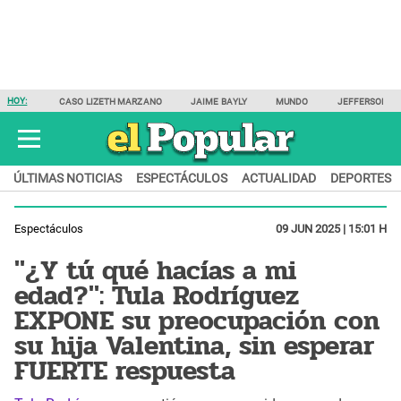
HOY:
CASO LIZETH MARZANO
JAIME BAYLY
MUNDO
JEFFERSON F
ÚLTIMAS NOTICIAS
ESPECTÁCULOS
ACTUALIDAD
DEPORTES
Espectáculos
09 JUN 2025 | 15:01 H
"¿Y tú qué hacías a mi
edad?": Tula Rodríguez
EXPONE su preocupación con
su hija Valentina, sin esperar
FUERTE respuesta