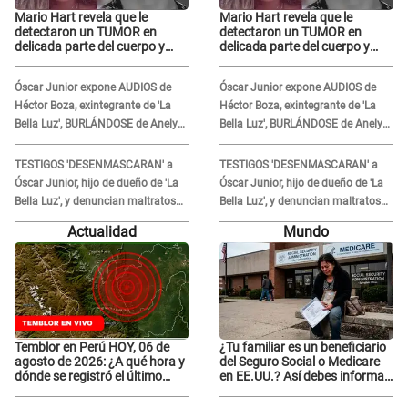
Mario Hart revela que le
Mario Hart revela que le
detectaron un TUMOR en
detectaron un TUMOR en
delicada parte del cuerpo y
delicada parte del cuerpo y
expone diagnóstico: "Dolores
expone diagnóstico: "Dolores
muy fuertes..."
muy fuertes..."
Óscar Junior expone AUDIOS de
Óscar Junior expone AUDIOS de
Héctor Boza, exintegrante de 'La
Héctor Boza, exintegrante de 'La
Bella Luz', BURLÁNDOSE de Anely
Bella Luz', BURLÁNDOSE de Anely
Dávila tras acusarlo de maltrato:
Dávila tras acusarlo de maltrato:
"Grábame..."
"Grábame..."
TESTIGOS 'DESENMASCARAN' a
TESTIGOS 'DESENMASCARAN' a
Óscar Junior, hijo de dueño de 'La
Óscar Junior, hijo de dueño de 'La
Bella Luz', y denuncian maltratos
Bella Luz', y denuncian maltratos
en la orquesta: "Los humilla..."
en la orquesta: "Los humilla..."
Actualidad
Mundo
Temblor en Perú HOY, 06 de
¿Tu familiar es un beneficiario
agosto de 2026: ¿A qué hora y
del Seguro Social o Medicare
dónde se registró el último
en EE.UU.? Así debes informar
sismo, según IGP?
sobre su muerte para EVITAR
COBROS