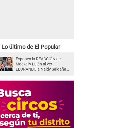
Lo último de El Popular
Exponen la REACCIÓN de
Mackeily Luján al ver
LLORANDO a Naldy Saldaña
tras AGRESIÓN de director de
'La Bella Luz': Esto hizo