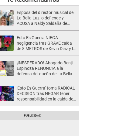
Esposa del director musical de
La Bella Luz lo defiende y
ACUSA a Naldy Saldaña de
tener una relación con él y
otros integrantes
Esto Es Guerra NIEGA
negligencia tras GRAVE caída
de 8 METROS de Kevin Díaz y lo
SEÑALAN: "No adoptó la
postura correcta"
¡INESPERADO! Abogado Benji
Espinoza RENUNCIA a la
defensa del dueño de La Bella
Luz tras difusión de POLÉMICO
audio: "Nada que defender"
'Esto Es Guerra' toma RADICAL
DECISIÓN tras NEGAR tener
responsabilidad en la caída de
Kevin Díaz desde 8 metros de
altura