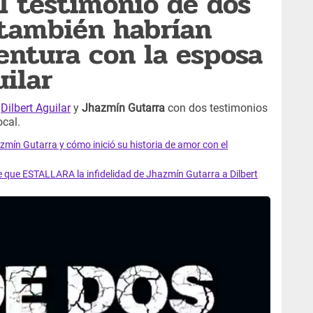
el testimonio de dos
también habrían
entura con la esposa
uilar
o
Dilbert Aguilar
y
Jhazmín Gutarra
con dos testimonios
ocal.
azmín Gutarra y cómo inició su historia de amor con el
e que ESTALLARA la infidelidad de Jhazmín Gutarra a Dilbert