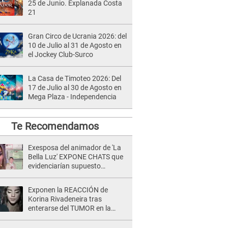
25 de Junio. Explanada Costa
21
Gran Circo de Ucrania 2026: del
10 de Julio al 31 de Agosto en
el Jockey Club-Surco
La Casa de Timoteo 2026: Del
17 de Julio al 30 de Agosto en
Mega Plaza - Independencia
Te Recomendamos
Exesposa del animador de 'La
Bella Luz' EXPONE CHATS que
evidenciarían supuesto
romance clandestino con Naldy
Saldaña, pese a tener pareja
Exponen la REACCIÓN de
Korina Rivadeneira tras
enterarse del TUMOR en la
cabeza de Mario Hart: "Ella
estaba muy..."