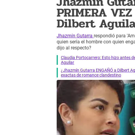
Jhazmín Guta
PRIMERA VEZ s
Dilbert Aguilar
Jhazmín Gutarra
respondió para 'Amé
quien sería el hombre con quien eng
dijo al respecto?
Claudia Portocarrero: Esto hizo antes d
Aguilar
¿Jhazmín Gutarra ENGAÑÓ a Dilbert Agu
exactas de romance clandestino