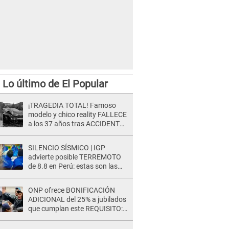
Lo último de El Popular
¡TRAGEDIA TOTAL! Famoso
modelo y chico reality FALLECE
a los 37 años tras ACCIDENTE
durante la grabación de un
comercial
SILENCIO SÍSMICO | IGP
advierte posible TERREMOTO
de 8.8 en Perú: estas son las
zonas más expuestas
ONP ofrece BONIFICACIÓN
ADICIONAL del 25% a jubilados
que cumplan este REQUISITO:
revisa si accedes aquí