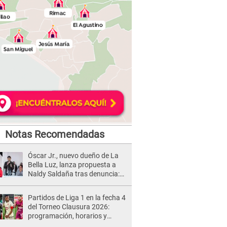
Notas Recomendadas
Óscar Jr., nuevo dueño de La
Bella Luz, lanza propuesta a
Naldy Saldaña tras denuncia:
“Va a haber otro tipo de ley”
Partidos de Liga 1 en la fecha 4
del Torneo Clausura 2026:
programación, horarios y
dónde ver