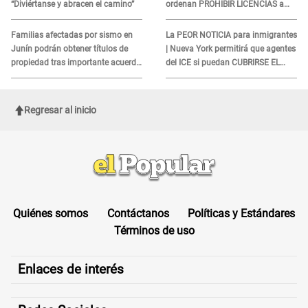
“Diviértanse y abracen el camino”
ordenan PROHIBIR LICENCIAS a
quienes no presenten ESTE
DOCUMENTO
Familias afectadas por sismo en
La PEOR NOTICIA para inmigrantes
Junín podrán obtener títulos de
| Nueva York permitirá que agentes
propiedad tras importante acuerdo
del ICE si puedan CUBRIRSE EL
de Cofopri
ROSTRO
Regresar al inicio
Quiénes somos
Contáctanos
Políticas y Estándares
Términos de uso
Enlaces de interés