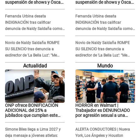
suspensión de shows y Óscar
suspensión de shows y Óscar
Junior se JUSTIFICA: "Por un
Junior se JUSTIFICA: "Por un
error no vamos a pagar todos"
error no vamos a pagar todos"
Fernanda Urbina desata
Fernanda Urbina desata
INDIGNACIÓN tras calificar
INDIGNACIÓN tras calificar
denuncia de Naldy Saldaña como
denuncia de Naldy Saldaña como
'acto bochornoso': "No es justo
'acto bochornoso': "No es justo
atacar a otra mujer"
atacar a otra mujer"
Novio de Naldy Saldaña ROMPE
Novio de Naldy Saldaña ROMPE
SU SILENCIO tras denuncia a
SU SILENCIO tras denuncia a
exdirector de 'La Bella Luz': "Me
exdirector de 'La Bella Luz': "Me
basta con que ella esté bien"
basta con que ella esté bien"
Actualidad
Mundo
ONP ofrece BONIFICACIÓN
HORROR en Walmart |
ADICIONAL del 25% a
Trabajador es DENUNCIADO
jubilados que cumplan este
por agresión sexual a una
REQUISITO: revisa si accedes
cliente y su respuesta
aquí
INDIGNÓ A TODOS
Simone Biles llega a Lima 2027 y
ALERTA CONDUCTORES | Nueva
deja mensaje a jóvenes atletas:
York, Los Ángeles y Houston