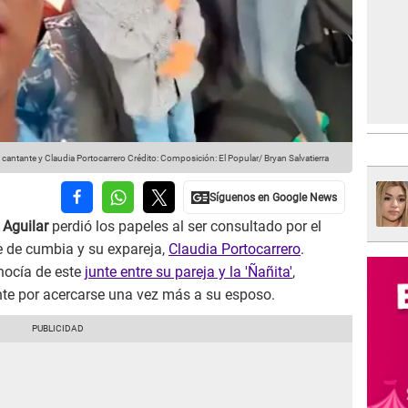
cantante y Claudia Portocarrero
Crédito: Composición: El Popular/ Bryan Salvatierra
 Aguilar
perdió los papeles al ser consultado por el
te de cumbia y su expareja,
Claudia Portocarrero
.
ocía de este
junte entre su pareja y la 'Ñañita'
,
te por acercarse una vez más a su esposo.