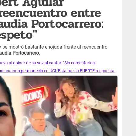
bert Aguilar
reencuentro entre
audia Portocarrero:
espeto"
y se mostró bastante enojada frente al reencuentro
audia Portocarrero
.
eva al opinar de su voz al cantar: "Sin comentarios"
emor cuando permaneció en UCI: Esta fue su FUERTE respuesta