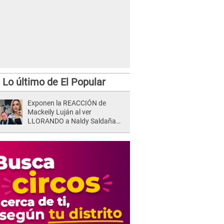
Lo último de El Popular
Exponen la REACCIÓN de
Mackeily Luján al ver
LLORANDO a Naldy Saldaña
tras AGRESIÓN de director de
'La Bella Luz': Esto hizo