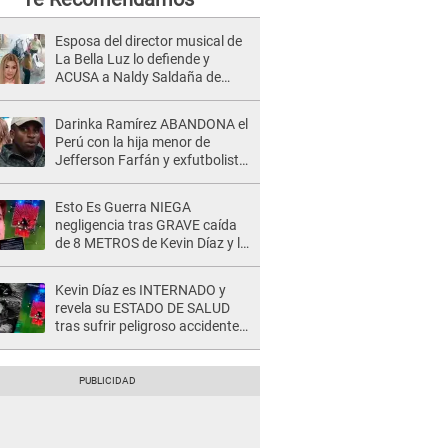
Esposa del director musical de
La Bella Luz lo defiende y
ACUSA a Naldy Saldaña de
tener una relación con él y
otros integrantes
Darinka Ramírez ABANDONA el
Perú con la hija menor de
Jefferson Farfán y exfutbolista
REACCIONA: "A ti que..."
Esto Es Guerra NIEGA
negligencia tras GRAVE caída
de 8 METROS de Kevin Díaz y lo
SEÑALAN: "No adoptó la
postura correcta"
Kevin Díaz es INTERNADO y
revela su ESTADO DE SALUD
tras sufrir peligroso accidente
en 'EEG' y caer desde altura de
ocho metros