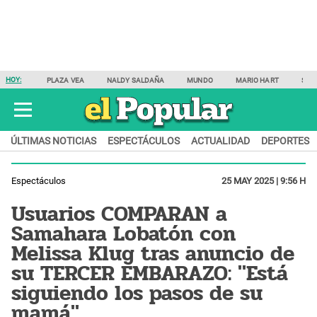
HOY:
PLAZA VEA
NALDY SALDAÑA
MUNDO
MARIO HART
SAM
ÚLTIMAS NOTICIAS
ESPECTÁCULOS
ACTUALIDAD
DEPORTES
Espectáculos
25 MAY 2025 | 9:56 H
Usuarios COMPARAN a
Samahara Lobatón con
Melissa Klug tras anuncio de
su TERCER EMBARAZO: "Está
siguiendo los pasos de su
mamá"