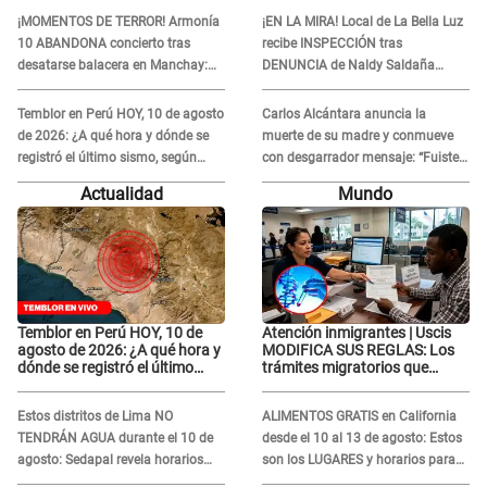
Exponen impactantes
¡MOMENTOS DE TERROR! Armonía
¡EN LA MIRA! Local de La Bella Luz
imágenes
10 ABANDONA concierto tras
recibe INSPECCIÓN tras
desatarse balacera en Manchay:
DENUNCIA de Naldy Saldaña
Exponen impactantes imágenes
contra el exdirector César Sánchez
Temblor en Perú HOY, 10 de agosto
Carlos Alcántara anuncia la
de 2026: ¿A qué hora y dónde se
muerte de su madre y conmueve
registró el último sismo, según
con desgarrador mensaje: “Fuiste
IGP?
una gran mujer”
Actualidad
Mundo
Temblor en Perú HOY, 10 de
Atención inmigrantes | Uscis
agosto de 2026: ¿A qué hora y
MODIFICA SUS REGLAS: Los
dónde se registró el último
trámites migratorios que
sismo, según IGP?
podrían necesitar tu prueba de
ADN
Estos distritos de Lima NO
ALIMENTOS GRATIS en California
TENDRÁN AGUA durante el 10 de
desde el 10 al 13 de agosto: Estos
agosto: Sedapal revela horarios
son los LUGARES y horarios para
oficiales
recibir la ayuda