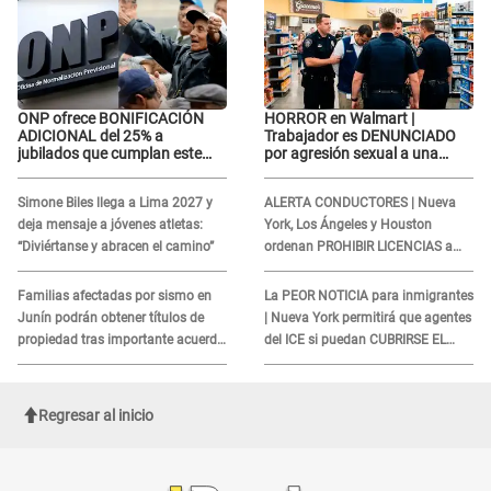
ONP ofrece BONIFICACIÓN
HORROR en Walmart |
ADICIONAL del 25% a
Trabajador es DENUNCIADO
jubilados que cumplan este
por agresión sexual a una
REQUISITO: revisa si accedes
cliente y su respuesta
aquí
INDIGNÓ A TODOS
Simone Biles llega a Lima 2027 y
ALERTA CONDUCTORES | Nueva
deja mensaje a jóvenes atletas:
York, Los Ángeles y Houston
“Diviértanse y abracen el camino”
ordenan PROHIBIR LICENCIAS a
quienes no presenten ESTE
DOCUMENTO
Familias afectadas por sismo en
La PEOR NOTICIA para inmigrantes
Junín podrán obtener títulos de
| Nueva York permitirá que agentes
propiedad tras importante acuerdo
del ICE si puedan CUBRIRSE EL
de Cofopri
ROSTRO
Regresar al inicio