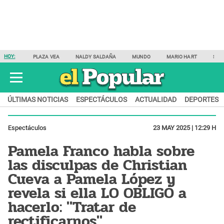
HOY:
PLAZA VEA
NALDY SALDAÑA
MUNDO
MARIO HART
SAM
ÚLTIMAS NOTICIAS
ESPECTÁCULOS
ACTUALIDAD
DEPORTES
Espectáculos
23 MAY 2025 | 12:29 H
Pamela Franco habla sobre
las disculpas de Christian
Cueva a Pamela López y
revela si ella LO OBLIGÓ a
hacerlo: "Tratar de
rectificarnos"