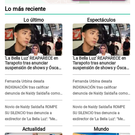
Lo más reciente
Lo último
Espectáculos
'La Bella Luz' REAPARECE en
'La Bella Luz' REAPARECE en
Tarapoto tras anunciar
Tarapoto tras anunciar
suspensión de shows y Óscar
suspensión de shows y Óscar
Junior se JUSTIFICA: "Por un
Junior se JUSTIFICA: "Por un
error no vamos a pagar todos"
error no vamos a pagar todos"
Fernanda Urbina desata
Fernanda Urbina desata
INDIGNACIÓN tras calificar
INDIGNACIÓN tras calificar
denuncia de Naldy Saldaña como
denuncia de Naldy Saldaña como
'acto bochornoso': "No es justo
'acto bochornoso': "No es justo
atacar a otra mujer"
atacar a otra mujer"
Novio de Naldy Saldaña ROMPE
Novio de Naldy Saldaña ROMPE
SU SILENCIO tras denuncia a
SU SILENCIO tras denuncia a
exdirector de 'La Bella Luz': "Me
exdirector de 'La Bella Luz': "Me
basta con que ella esté bien"
basta con que ella esté bien"
Actualidad
Mundo