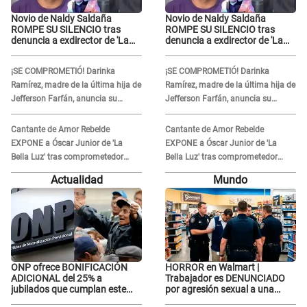
Novio de Naldy Saldaña
Novio de Naldy Saldaña
ROMPE SU SILENCIO tras
ROMPE SU SILENCIO tras
denuncia a exdirector de 'La
denuncia a exdirector de 'La
Bella Luz': "Me basta con que
Bella Luz': "Me basta con que
ella esté bien"
ella esté bien"
¡SE COMPROMETIÓ! Darinka
¡SE COMPROMETIÓ! Darinka
Ramírez, madre de la última hija de
Ramírez, madre de la última hija de
Jefferson Farfán, anuncia su
Jefferson Farfán, anuncia su
compromiso: "Sí, para siempre"
compromiso: "Sí, para siempre"
Cantante de Amor Rebelde
Cantante de Amor Rebelde
EXPONE a Óscar Junior de 'La
EXPONE a Óscar Junior de 'La
Bella Luz' tras comprometedor
Bella Luz' tras comprometedor
video y detalla DESAGRADABLE
video y detalla DESAGRADABLE
Actualidad
Mundo
momento: "Me hizo sentir
momento: "Me hizo sentir
incómoda"
incómoda"
ONP ofrece BONIFICACIÓN
HORROR en Walmart |
ADICIONAL del 25% a
Trabajador es DENUNCIADO
jubilados que cumplan este
por agresión sexual a una
REQUISITO: revisa si accedes
cliente y su respuesta