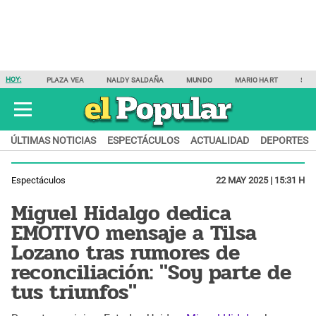
HOY:
PLAZA VEA
NALDY SALDAÑA
MUNDO
MARIO HART
SAM
ÚLTIMAS NOTICIAS
ESPECTÁCULOS
ACTUALIDAD
DEPORTES
Espectáculos
22 MAY 2025 | 15:31 H
Miguel Hidalgo dedica
EMOTIVO mensaje a Tilsa
Lozano tras rumores de
reconciliación: "Soy parte de
tus triunfos"