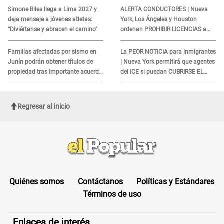
aquí
INDIGNÓ A TODOS
Simone Biles llega a Lima 2027 y
ALERTA CONDUCTORES | Nueva
deja mensaje a jóvenes atletas:
York, Los Ángeles y Houston
“Diviértanse y abracen el camino”
ordenan PROHIBIR LICENCIAS a
quienes no presenten ESTE
DOCUMENTO
Familias afectadas por sismo en
La PEOR NOTICIA para inmigrantes
Junín podrán obtener títulos de
| Nueva York permitirá que agentes
propiedad tras importante acuerdo
del ICE si puedan CUBRIRSE EL
de Cofopri
ROSTRO
Regresar al inicio
Quiénes somos
Contáctanos
Políticas y Estándares
Términos de uso
Enlaces de interés