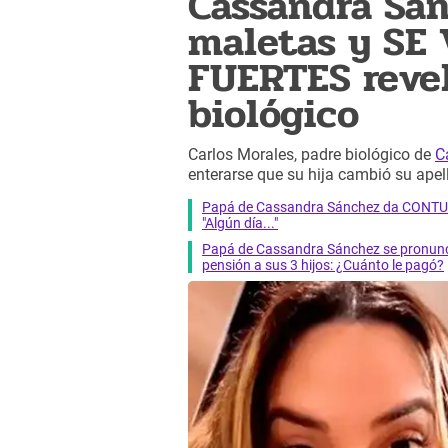
Cassandra Sán
maletas y SE 
FUERTES revel
biológico
Carlos Morales, padre biológico de
C
enterarse que su hija cambió su apell
Papá de Cassandra Sánchez da CONTUND
"Algún día..."
Papá de Cassandra Sánchez se pronun
pensión a sus 3 hijos: ¿Cuánto le pagó?