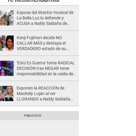
Esposa del director musical de
La Bella Luz lo defiende y
ACUSA a Naldy Saldaña de
tener una relación con él y
otros integrantes
Kenji Fujimori decide NO
CALLAR MÁS y destapa el
VERDADERO estado de su
relación familiar con Keiko
Fujimori: "Mi familia es Érika, mi
'Esto Es Guerra' toma RADICAL
suegra..."
DECISIÓN tras NEGAR tener
responsabilidad en la caída de
Kevin Díaz desde 8 metros de
altura
Exponen la REACCIÓN de
Mackeily Luján al ver
LLORANDO a Naldy Saldaña
tras AGRESIÓN de director de
'La Bella Luz': Esto hizo