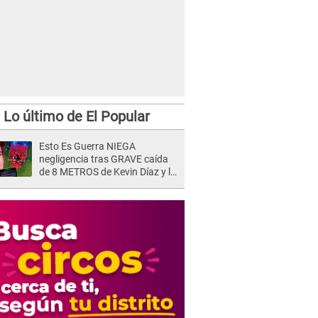
Lo último de El Popular
Esto Es Guerra NIEGA
negligencia tras GRAVE caída
de 8 METROS de Kevin Díaz y lo
SEÑALAN: "No adoptó la
postura correcta"