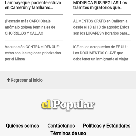
Lambayeque: paciente estuvo
MODIFICA SUS REGLAS: Los
en Camerún y familiares
trámites migratorios que
denuncian demora en
podrían necesitar tu prueba de
tratamiento
ADN
¡Pescado más CARO! Oleaje
ALIMENTOS GRATIS en California
anómalo golpea terminales de
desde el 10 al 13 de agosto: Estos
CHORRILLOS Y CALLAO
son los LUGARES y horarios para
recibir la ayuda
Vacunación CONTRA el DENGUE:
ICE en los aeropuertos de EE.UU.:
estas son las regiones priorizadas
Los DOCUMENTOS CLAVE que
por el Minsa
debe tener un inmigrante al viajar
Regresar al inicio
Quiénes somos
Contáctanos
Políticas y Estándares
Términos de uso