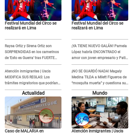
Festival Mundial del Circo se
Festival Mundial del Circo se
realizará en Lima
realizará en Lima
Raysa Ortiz y Sirena Ortiz son
¡YA TIENE NUEVO GALÁN! Pamela
SORPRENDIDAS en los camerinos
López habría ENCONTRADO el
de ‘Esto es Guerra’ tras FUERTE
amor con joven empresario y Pati
ENFRENTAMIENTO con Gabriel
Lorena la ECHA en VIVO
Moisés: “Gracias”
Atención inmigrantes | Uscis
¡NO SE GUARDÓ NADA! Magaly
MODIFICA SUS REGLAS: Los
Medina TILDA a Milett Figueroa de
trámites migratorios que podrían
“mosquita muerta” y cuestiona su
necesitar tu prueba de ADN
RECONCILIACIÓN con Marcelo
Actualidad
Mundo
Tinelli en TV argentina
Caso de MALARIA en
Atención inmigrantes | Uscis