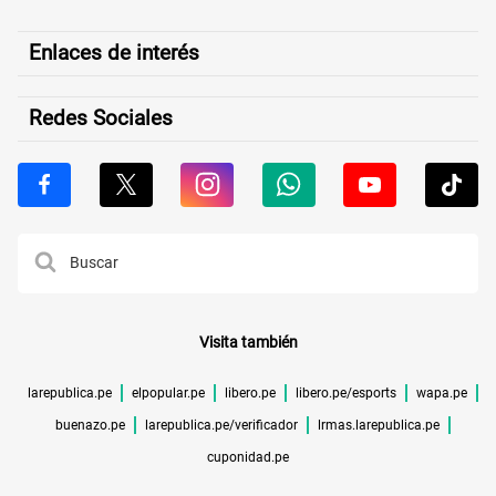
Enlaces de interés
Redes Sociales
Visita también
larepublica.pe
elpopular.pe
libero.pe
libero.pe/esports
wapa.pe
buenazo.pe
larepublica.pe/verificador
lrmas.larepublica.pe
cuponidad.pe