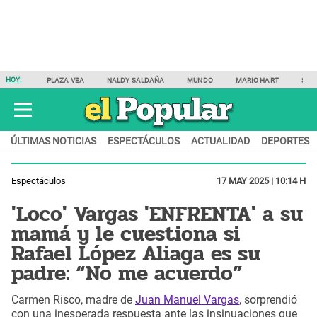
HOY:
PLAZA VEA
NALDY SALDAÑA
MUNDO
MARIO HART
SAM
ÚLTIMAS NOTICIAS
ESPECTÁCULOS
ACTUALIDAD
DEPORTES
Espectáculos
17 MAY 2025 | 10:14 H
'Loco' Vargas 'ENFRENTA' a su
mamá y le cuestiona si
Rafael López Aliaga es su
padre: “No me acuerdo”
Carmen Risco, madre de
Juan Manuel Vargas
, sorprendió
con una inesperada respuesta ante las insinuaciones que