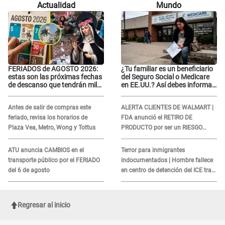
Actualidad
Mundo
semicalvo que le dobla la edad"
FERIADOS de AGOSTO 2026:
¿Tu familiar es un beneficiario
estas son las próximas fechas
del Seguro Social o Medicare
de descanso que tendrán miles
en EE.UU.? Así debes informar
de peruanos
sobre su muerte para EVITAR
COBROS
Antes de salir de compras este
ALERTA CLIENTES DE WALMART |
feriado, revisa los horarios de
FDA anunció el RETIRO DE
Plaza Vea, Metro, Wong y Tottus
PRODUCTO por ser un RIESGO
MORTAL para consumidores: ¿Cuál
es?
ATU anuncia CAMBIOS en el
Terror para inmigrantes
transporte público por el FERIADO
indocumentados | Hombre fallece
del 6 de agosto
en centro de detención del ICE tras
sufrir una "emergencia médica"
Regresar al inicio