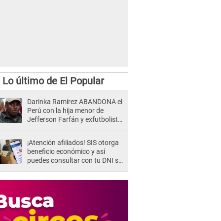
Lo último de El Popular
Darinka Ramírez ABANDONA el
Perú con la hija menor de
Jefferson Farfán y exfutbolista
REACCIONA: "A ti que..."
¡Atención afiliados! SIS otorga
beneficio económico y así
puedes consultar con tu DNI si
te corresponde