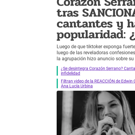
Corazón Serr
tras SANCION
cantantes y h
popularidad: 
Luego de que tiktoker exponga fuert
luego de las reveladoras confesione
la agrupación hizo anuncio sobre su
¿Se desintegra Corazón Serrano? Can
infidelidad
Filtran video de la REACCIÓN de Edwin 
Ana Lucía Urbina