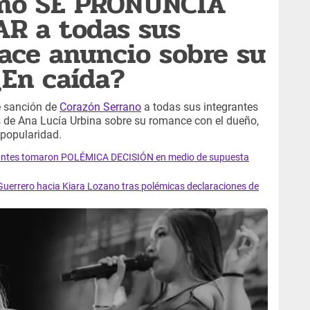
ano SE PRONUNCIA
AR a todas sus
ace anuncio sobre su
¿En caída?
e sanción de
Corazón Serrano
a todas sus integrantes
s de Ana Lucía Urbina sobre su romance con el dueño,
 popularidad.
tantes tomaron POLÉMICA DECISIÓN en medio de supuesta
Guerrero hacia Kiara Lozano tras polémicas declaraciones de