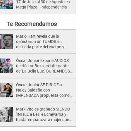
17 de Julio al 30 de Agosto en
Mega Plaza - Independencia
Te Recomendamos
Mario Hart revela que le
detectaron un TUMOR en
delicada parte del cuerpo y
expone diagnóstico: "Dolores
muy fuertes..."
Óscar Junior expone AUDIOS
de Héctor Boza, exintegrante
de 'La Bella Luz', BURLÁNDOSE
de Anely Dávila tras acusarlo
de maltrato: "Grábame..."
Óscar Junior SE DIRIGE a
Naldy Saldaña con
IMPENSADA propuesta como
nuevo líder de 'La Bella Luz' tras
denuncia: "Otro tipo de ley..."
Mark Vito es grabado SIENDO
'INFIEL' a Leslie Echevarría y
hasta 'embaraza' a mujer que
sería su AMANTE: "¡Eres un
desgraciado! "