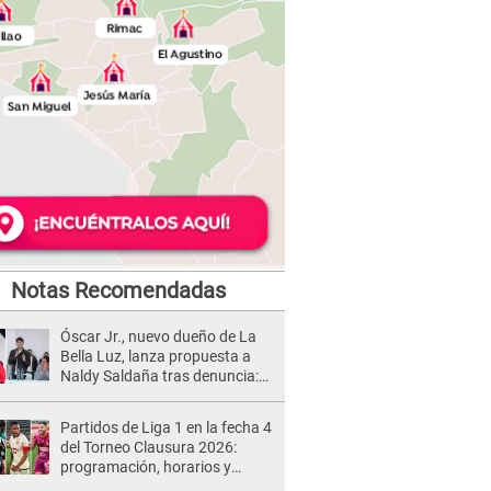
Notas Recomendadas
Óscar Jr., nuevo dueño de La
Bella Luz, lanza propuesta a
Naldy Saldaña tras denuncia:
“Va a haber otro tipo de ley”
Partidos de Liga 1 en la fecha 4
del Torneo Clausura 2026:
programación, horarios y
dónde ver