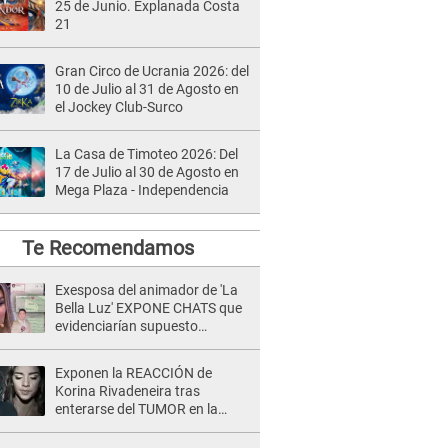
25 de Junio. Explanada Costa
21
Gran Circo de Ucrania 2026: del
10 de Julio al 31 de Agosto en
el Jockey Club-Surco
La Casa de Timoteo 2026: Del
17 de Julio al 30 de Agosto en
Mega Plaza - Independencia
Te Recomendamos
Exesposa del animador de 'La
Bella Luz' EXPONE CHATS que
evidenciarían supuesto
romance clandestino con Naldy
Saldaña, pese a tener pareja
Exponen la REACCIÓN de
Korina Rivadeneira tras
enterarse del TUMOR en la
cabeza de Mario Hart: "Ella
estaba muy..."