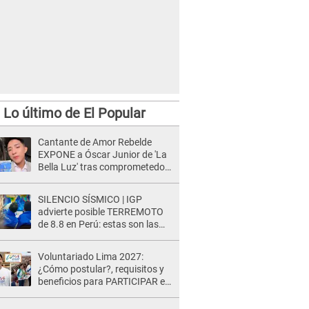
Lo último de El Popular
Cantante de Amor Rebelde
EXPONE a Óscar Junior de 'La
Bella Luz' tras comprometedor
video y detalla
DESAGRADABLE momento:
SILENCIO SÍSMICO | IGP
"Me hizo sentir incómoda"
advierte posible TERREMOTO
de 8.8 en Perú: estas son las
zonas más expuestas
Voluntariado Lima 2027:
¿Cómo postular?, requisitos y
beneficios para PARTICIPAR en
los Juegos Panamericanos