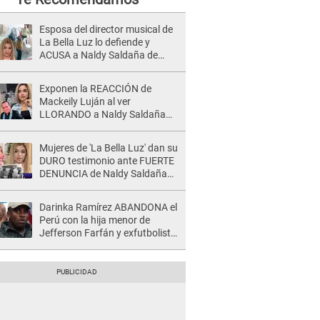
Esposa del director musical de
La Bella Luz lo defiende y
ACUSA a Naldy Saldaña de
tener una relación con él y
otros integrantes
Exponen la REACCIÓN de
Mackeily Luján al ver
LLORANDO a Naldy Saldaña
tras AGRESIÓN de director de
'La Bella Luz': Esto hizo
Mujeres de 'La Bella Luz' dan su
DURO testimonio ante FUERTE
DENUNCIA de Naldy Saldaña
contra director: "Cualquier
acusación de apañamiento..."
Darinka Ramírez ABANDONA el
Perú con la hija menor de
Jefferson Farfán y exfutbolista
REACCIONA: "A ti que..."