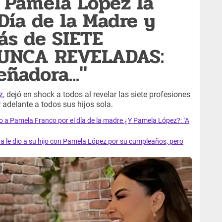
 Pamela López la
Día de la Madre y
ás de SIETE
NUNCA REVELADAS:
ñadora..."
z
, dejó en shock a todos al revelar las siete profesiones
delante a todos sus hijos sola.
a Pamela Franco por el día de la madre ¿Y Pamela López?: "A
le dio a su hijo con Pamela López por su cumpleaños, pero