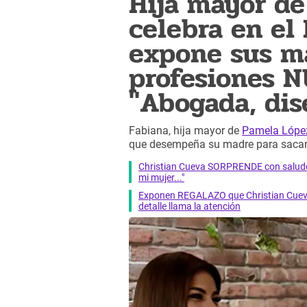
Hija mayor de
celebra en el 
expone sus m
profesiones 
"Abogada, dise
Fabiana, hija mayor de
Pamela Lópe
que desempeña su madre para sacar a
Christian Cueva SORPRENDE con saludo 
mi mujer..."
Exponen REGALAZO que Christian Cueva 
detalle llama la atención