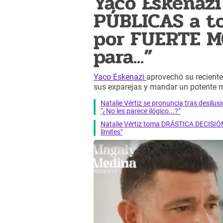
Yaco Eskenazi
PÚBLICAS a to
por FUERTE M
para...”
Yaco Eskenazi
aprovechó su reciente
sus exparejas y mandar un potente 
Natalie Vértiz se pronuncia tras desilus
"¿No les parece ilógico...?"
Natalie Vértiz toma DRÁSTICA DECISIÓN
límites"