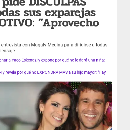
 pide DISCULPAS
das sus exparejas
OTIVO: “Aprovecho
 entrevista con Magaly Medina para dirigirse a todas
mensaje.
ionar a Yaco Eskenazi y expone por qué no le dará una niña:
 y revela por qué no EXPONDRÁ MÁS a su hijo mayor: "Hay