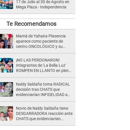
17 de Julio al 30 de Agosto en
Mega Plaza - Independencia
Te Recomendamos
Mamá de Yahaira Plasencia
aparece como paciente de
centro ONCOLÓGICO y su
hermano lanza DESGARRADOR
mensaje: "Hoy fue la última..."
¡NO LAS PERDONARON!
Integrantes de 'La Bella Luz'
ROMPEN EN LLANTO en pleno
concierto y reciben FUERTES
CRÍTICAS: “La víctima ...”
Naldy Saldaña toma RADICAL
decisión tras CHATS que
evidenciarían INFIDELIDAD a
su novio con animador de 'La
Bella Luz': "Un día..."
Novio de Naldy Saldaña tiene
DESGARRADORA reacción ante
CHATS que evidenciarían
INFIDELIDAD con animador de
'La Bella Luz': "Se puso..."