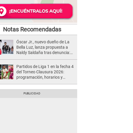
Notas Recomendadas
Óscar Jr., nuevo dueño de La
Bella Luz, lanza propuesta a
Naldy Saldaña tras denuncia:
“Va a haber otro tipo de ley”
Partidos de Liga 1 en la fecha 4
del Torneo Clausura 2026:
programación, horarios y
dónde ver