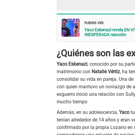
PUEDES VER:
Yaco Eskenazi revela EN VIV
INESPERADA reacción
¿Quiénes son las e
Yaco Eskenazi
, conocido por su part
matrimonio con
Natalie Vértiz
, ha te
consolidar su vida en pareja. Una de 
con quien mantuvo un noviazgo de 
exguerro inició una relación con Sul
mucho tiempo
Además, en su adolescencia,
Yaco
t
tenían alrededor de 14 años y eran ve
confirmado por la propia Lozano en
compartieron una relación de novios 