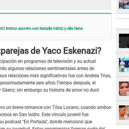
O íntimo secreto con Natalie Vértiz y ella tiene
xparejas de Yaco Eskenazi?
icipación en programas de televisión y su actual
nido algunas relaciones sentimentales antes de
sus relaciones más significativas fue con Andrea Trias,
aproximadamente seis años.Tiempo después, el
ly Sáenz; sin embargo su historia de amor no duró
uvo un breve romance con Tilsa Lozano, cuando ambos
cinos en San Isidro. Este vínculo juvenil fue
 su podcast "En Portada", donde mencionó que
en su juventud. Estas experiencias forman parte del