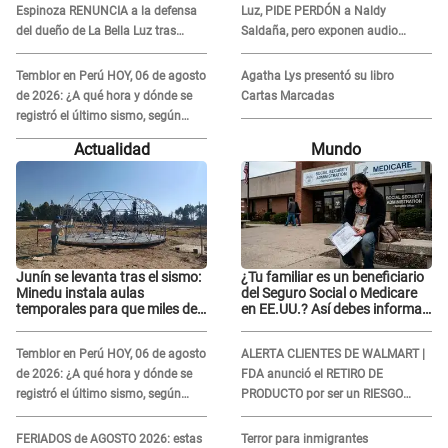
Espinoza RENUNCIA a la defensa
Luz, PIDE PERDÓN a Naldy
del dueño de La Bella Luz tras
Saldaña, pero exponen audio
difusión de POLÉMICO audio:
donde le reclama por VIDEOS: "No
"Nada que defender"
hay necesidad de grabar"
Temblor en Perú HOY, 06 de agosto
Agatha Lys presentó su libro
de 2026: ¿A qué hora y dónde se
Cartas Marcadas
registró el último sismo, según
IGP?
Actualidad
Mundo
Junín se levanta tras el sismo:
¿Tu familiar es un beneficiario
Minedu instala aulas
del Seguro Social o Medicare
temporales para que miles de
en EE.UU.? Así debes informar
escolares vuelvan a clases
sobre su muerte para EVITAR
COBROS
Temblor en Perú HOY, 06 de agosto
ALERTA CLIENTES DE WALMART |
de 2026: ¿A qué hora y dónde se
FDA anunció el RETIRO DE
registró el último sismo, según
PRODUCTO por ser un RIESGO
IGP?
MORTAL para consumidores: ¿Cuál
es?
FERIADOS de AGOSTO 2026: estas
Terror para inmigrantes