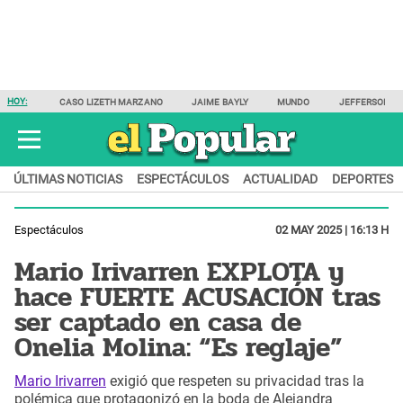
HOY:
CASO LIZETH MARZANO
JAIME BAYLY
MUNDO
JEFFERSON F
ÚLTIMAS NOTICIAS
ESPECTÁCULOS
ACTUALIDAD
DEPORTES
Espectáculos
02 MAY 2025 | 16:13 H
Mario Irivarren EXPLOTA y
hace FUERTE ACUSACIÓN tras
ser captado en casa de
Onelia Molina: “Es reglaje”
Mario Irivarren
exigió que respeten su privacidad tras la
polémica que protagonizó en la boda de Alejandra