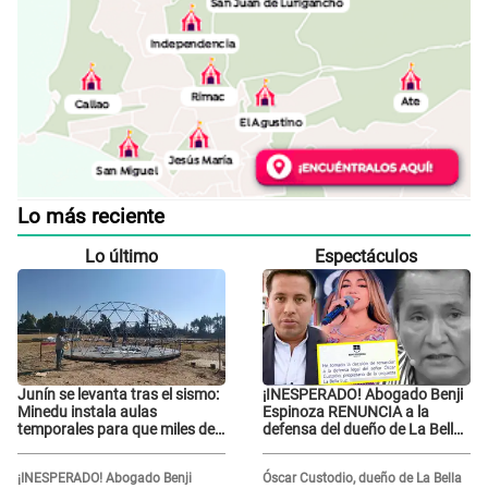
Lo más reciente
Lo último
Espectáculos
Junín se levanta tras el sismo:
¡INESPERADO! Abogado Benji
Minedu instala aulas
Espinoza RENUNCIA a la
temporales para que miles de
defensa del dueño de La Bella
escolares vuelvan a clases
Luz tras difusión de
POLÉMICO audio: "Nada que
¡INESPERADO! Abogado Benji
Óscar Custodio, dueño de La Bella
defender"