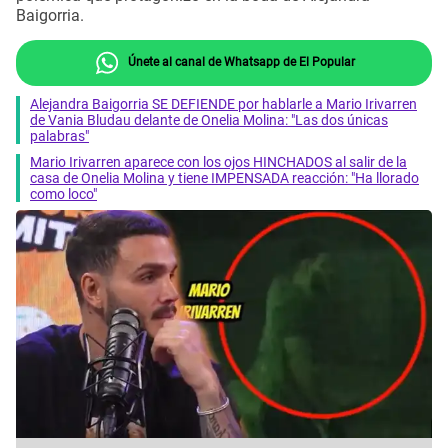
Baigorria.
Únete al canal de Whatsapp de El Popular
Alejandra Baigorria SE DEFIENDE por hablarle a Mario Irivarren
de Vania Bludau delante de Onelia Molina: "Las dos únicas
palabras"
Mario Irivarren aparece con los ojos HINCHADOS al salir de la
casa de Onelia Molina y tiene IMPENSADA reacción: "Ha llorado
como loco"