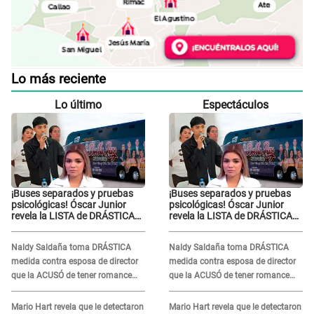
Lo más reciente
Lo último
Espectáculos
¡Buses separados y pruebas
¡Buses separados y pruebas
psicológicas! Óscar Junior
psicológicas! Óscar Junior
revela la LISTA de DRÁSTICAS
revela la LISTA de DRÁSTICAS
medidas para prevenir acoso
medidas para prevenir acoso
en 'La Bella Luz' tras caso
en 'La Bella Luz' tras caso
Naldy Saldaña toma DRÁSTICA
Naldy Saldaña toma DRÁSTICA
Naldy Saldaña
Naldy Saldaña
medida contra esposa de director
medida contra esposa de director
que la ACUSÓ de tener romance
que la ACUSÓ de tener romance
con él: "Muy triste..."
con él: "Muy triste..."
Mario Hart revela que le detectaron
Mario Hart revela que le detectaron