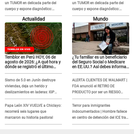
un TUMOR en delicada parte del
un TUMOR en delicada parte del
cuerpo y expone diagnóstico:
cuerpo y expone diagnóstico:
"Dolores muy fuertes..."
"Dolores muy fuertes..."
Actualidad
Mundo
Temblor en Perú HOY, 06 de
¿Tu familiar es un beneficiario
agosto de 2026: ¿A qué hora y
del Seguro Social o Medicare
dónde se registró el último
en EE.UU.? Así debes informar
sismo, según IGP?
sobre su muerte para EVITAR
COBROS
Sismo de 5.0 en Junín destruye
ALERTA CLIENTES DE WALMART |
viviendas, deja un herido y
FDA anunció el RETIRO DE
deslizamientos en laderas: IGP
PRODUCTO por ser un RIESGO
alerta sobre posibles réplicas
MORTAL para consumidores: ¿Cuál
es?
Papa León XIV VUELVE a Chiclayo:
Terror para inmigrantes
recorrerá seis lugares que
indocumentados | Hombre fallece
marcaron su historia pastoral
en centro de detención del ICE tras
sufrir una "emergencia médica"