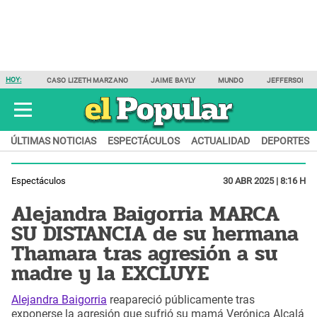
HOY:
CASO LIZETH MARZANO
JAIME BAYLY
MUNDO
JEFFERSON F
ÚLTIMAS NOTICIAS
ESPECTÁCULOS
ACTUALIDAD
DEPORTES
Espectáculos
30 ABR 2025 | 8:16 H
Alejandra Baigorria MARCA
SU DISTANCIA de su hermana
Thamara tras agresión a su
madre y la EXCLUYE
Alejandra Baigorria
reapareció públicamente tras
exponerse la agresión que sufrió su mamá Verónica Alcalá