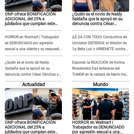
ONP ofrece BONIFICACIÓN
¿Quién es el novio de Naldy
ADICIONAL del 25% a
Saldaña que la apoyó en su
jubilados que cumplan este
denuncia contra César
REQUISITO: revisa si accedes
Sánchez y confrontó al dueño
aquí
de 'La Bella Luz'?
HORROR en Walmart | Trabajador
¡LE DA CON TODO! Conductora de
es DENUNCIADO por agresión
Univision DEFIENDE al director de
sexual a una cliente y su respuesta
'La Bella Luz' y ARREMETE contra
INDIGNÓ A TODOS
Naldy Saldaña: “Muchas
amantes...”
¿Quién es el novio de Naldy
Exponen la REACCIÓN de Korina
Saldaña que la apoyó en su
Rivadeneira tras enterarse del
denuncia contra César Sánchez y
TUMOR en la cabeza de Mario Hart:
confrontó al dueño de 'La Bella
"Ella estaba muy..."
Actualidad
Mundo
Luz'?
ONP ofrece BONIFICACIÓN
HORROR en Walmart |
ADICIONAL del 25% a
Trabajador es DENUNCIADO
jubilados que cumplan este
por agresión sexual a una