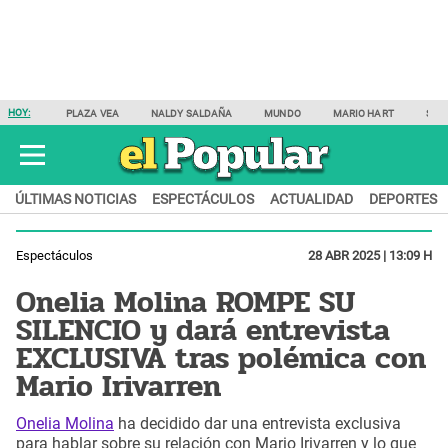
HOY:
PLAZA VEA
NALDY SALDAÑA
MUNDO
MARIO HART
SAM
ÚLTIMAS NOTICIAS
ESPECTÁCULOS
ACTUALIDAD
DEPORTES
Espectáculos
28 ABR 2025 | 13:09 H
Onelia Molina ROMPE SU
SILENCIO y dará entrevista
EXCLUSIVA tras polémica con
Mario Irivarren
Onelia Molina
ha decidido dar una entrevista exclusiva
para hablar sobre su relación con Mario Irivarren y lo que