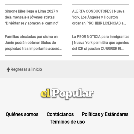
REQUISITO: revisa si accedes
cliente y su respuesta
aquí
INDIGNÓ A TODOS
Simone Biles llega a Lima 2027 y
ALERTA CONDUCTORES | Nueva
deja mensaje a jóvenes atletas:
York, Los Ángeles y Houston
“Diviértanse y abracen el camino”
ordenan PROHIBIR LICENCIAS a
quienes no presenten ESTE
DOCUMENTO
Familias afectadas por sismo en
La PEOR NOTICIA para inmigrantes
Junín podrán obtener títulos de
| Nueva York permitirá que agentes
propiedad tras importante acuerdo
del ICE si puedan CUBRIRSE EL
de Cofopri
ROSTRO
Regresar al inicio
Quiénes somos
Contáctanos
Políticas y Estándares
Términos de uso