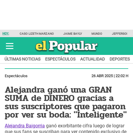
HOY:
CASO LIZETH MARZANO
JAIME BAYLY
MUNDO
JEFFERSON F
ÚLTIMAS NOTICIAS
ESPECTÁCULOS
ACTUALIDAD
DEPORTES
Espectáculos
26 ABR 2025 | 22:02 H
Alejandra ganó una GRAN
SUMA de DINERO gracias a
sus suscriptores que pagaron
por ver su boda: "Inteligente"
Alejandra Baigorria
ganó exorbitante cifra luego de lograr
que sus fans se suscriban para ver contenido exclusivo de