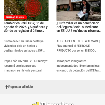
Temblor en Perú HOY, 06 de
¿Tu familiar es un beneficiario
agosto de 2026: ¿A qué hora y
del Seguro Social o Medicare
dónde se registró el último
en EE.UU.? Así debes informar
sismo, según IGP?
sobre su muerte para EVITAR
COBROS
Sismo de 5.0 en Junín destruye
ALERTA CLIENTES DE WALMART |
viviendas, deja un herido y
FDA anunció el RETIRO DE
deslizamientos en laderas: IGP
PRODUCTO por ser un RIESGO
alerta sobre posibles réplicas
MORTAL para consumidores: ¿Cuál
es?
Papa León XIV VUELVE a Chiclayo:
Terror para inmigrantes
recorrerá seis lugares que
indocumentados | Hombre fallece
marcaron su historia pastoral
en centro de detención del ICE tras
sufrir una "emergencia médica"
Regresar al inicio