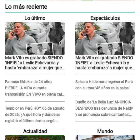
Lo más reciente
Lo último
Espectáculos
Mark Vito es grabado SIENDO
Mark Vito es grabado SIENDO
'INFIEL' a Leslie Echevarría y
'INFIEL' a Leslie Echevarría y
hasta 'embaraza' a mujer que
hasta 'embaraza' a mujer que
sería su AMANTE: "¡Eres un
sería su AMANTE: "¡Eres un
desgraciado! "
desgraciado! "
Famoso tiktoker de 24 años
Salsero Hildemaro regresa al Perú
PIERDE LA VIDA durante
con su tour '45 años en la salsa'
transmisión EN VIVO en plena calle
y desata conmoción
Dueño de 'La Bella Luz' ANUNCIA
Temblor en Perú HOY, 06 de agosto
DESPIDOS tras denuncia de Naldy
de 2026: ¿A qué hora y dónde se
y se pronuncia sobre cantantes:
registró el último sismo, según
"Mis chicas están siendo
IGP?
vulneradas"
Actualidad
Mundo