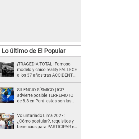
Lo último de El Popular
¡TRAGEDIA TOTAL! Famoso
modelo y chico reality FALLECE
a los 37 años tras ACCIDENTE
durante la grabación de un
comercial
SILENCIO SÍSMICO | IGP
advierte posible TERREMOTO
de 8.8 en Perú: estas son las
zonas más expuestas
Voluntariado Lima 2027:
¿Cómo postular?, requisitos y
beneficios para PARTICIPAR en
los Juegos Panamericanos