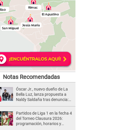
Notas Recomendadas
Óscar Jr., nuevo dueño de La
Bella Luz, lanza propuesta a
Naldy Saldaña tras denuncia:
“Va a haber otro tipo de ley”
Partidos de Liga 1 en la fecha 4
del Torneo Clausura 2026:
programación, horarios y
dónde ver