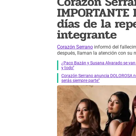
Corazón Serr
IMPORTANTE D
días de la re
integrante
Corazón Serrano
informó del falleci
después, llaman la atención con su 
¿Paco Bazán y Susana Alvarado se van a
y todo"
Corazón Serrano anuncia DOLOROSA notic
serás siempre parte"