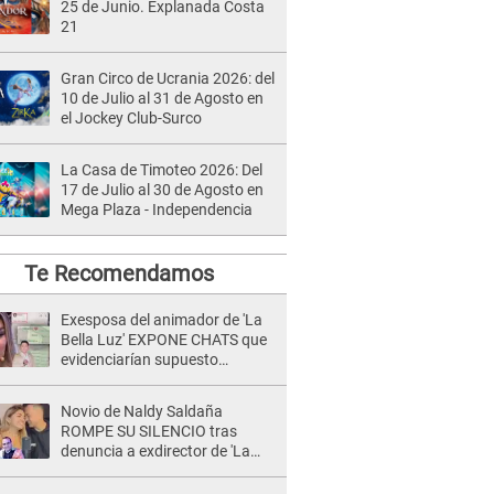
25 de Junio. Explanada Costa
21
Gran Circo de Ucrania 2026: del
10 de Julio al 31 de Agosto en
el Jockey Club-Surco
La Casa de Timoteo 2026: Del
17 de Julio al 30 de Agosto en
Mega Plaza - Independencia
Te Recomendamos
Exesposa del animador de 'La
Bella Luz' EXPONE CHATS que
evidenciarían supuesto
romance clandestino con Naldy
Saldaña, pese a tener pareja
Novio de Naldy Saldaña
ROMPE SU SILENCIO tras
denuncia a exdirector de 'La
Bella Luz': "Me basta con que
ella esté bien"