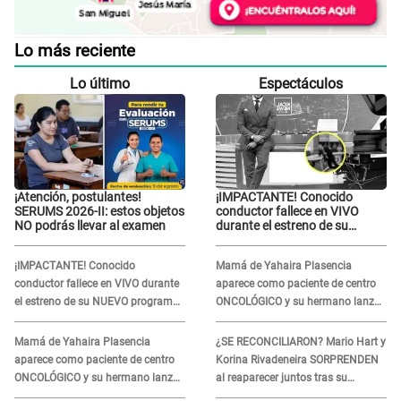
Lo más reciente
Lo último
Espectáculos
¡Atención, postulantes!
¡IMPACTANTE! Conocido
SERUMS 2026-II: estos objetos
conductor fallece en VIVO
NO podrás llevar al examen
durante el estreno de su
NUEVO programa: así fueron
sus últimos segundos al aire
¡IMPACTANTE! Conocido
Mamá de Yahaira Plasencia
conductor fallece en VIVO durante
aparece como paciente de centro
el estreno de su NUEVO programa:
ONCOLÓGICO y su hermano lanza
así fueron sus últimos segundos al
DESGARRADOR mensaje: "Hoy fue
aire
la última..."
Mamá de Yahaira Plasencia
¿SE RECONCILIARON? Mario Hart y
aparece como paciente de centro
Korina Rivadeneira SORPRENDEN
ONCOLÓGICO y su hermano lanza
al reaparecer juntos tras su
DESGARRADOR mensaje: "Hoy fue
DOLOROSA separación: “Que