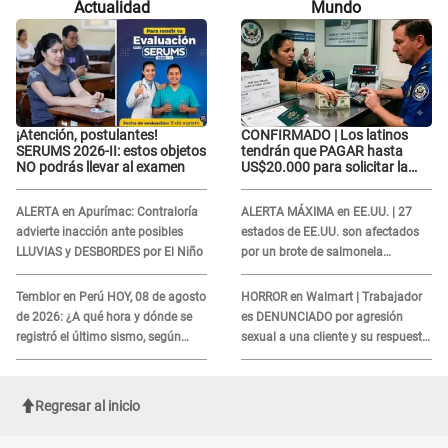
Actualidad
Mundo
la última..."
siempre...”
¡Atención, postulantes!
CONFIRMADO | Los latinos
SERUMS 2026-II: estos objetos
tendrán que PAGAR hasta
NO podrás llevar al examen
US$20.000 para solicitar la
visa: ¿Perú está incluido?
ALERTA en Apurímac: Contraloría
ALERTA MÁXIMA en EE.UU. | 27
advierte inacción ante posibles
estados de EE.UU. son afectados
LLUVIAS y DESBORDES por El Niño
por un brote de salmonela
relacionado a un producto MUY
UTILIZADO
Temblor en Perú HOY, 08 de agosto
HORROR en Walmart | Trabajador
de 2026: ¿A qué hora y dónde se
es DENUNCIADO por agresión
registró el último sismo, según
sexual a una cliente y su respuesta
IGP?
INDIGNÓ A TODOS
Regresar al inicio