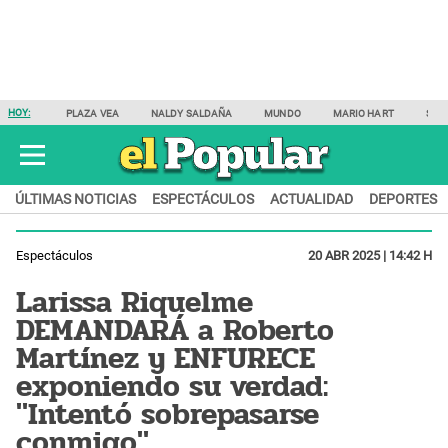
HOY:
PLAZA VEA
NALDY SALDAÑA
MUNDO
MARIO HART
SAM
ÚLTIMAS NOTICIAS
ESPECTÁCULOS
ACTUALIDAD
DEPORTES
Espectáculos
20 ABR 2025 | 14:42 H
Larissa Riquelme
DEMANDARÁ a Roberto
Martínez y ENFURECE
exponiendo su verdad:
"Intentó sobrepasarse
conmigo"