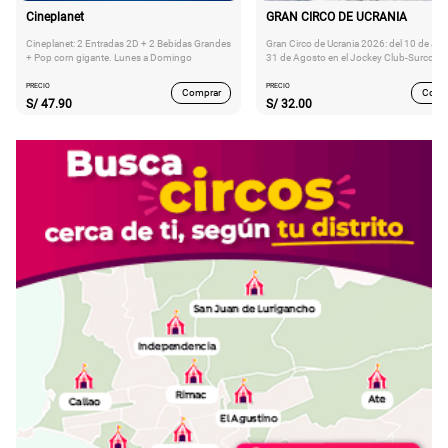
Cineplanet
GRAN CIRCO DE UCRANIA
Cineplanet: 2 Entradas 2D + 2 Bebidas Grandes
Gran Circo de Ucrania 2026: del 10 de Juli
+ Pop corn gigante. Lunes a Domingo
31 de Agosto en el Jockey Club-Surco
PRECIO
PRECIO
Comprar
Comp
S/
47.90
S/
32.00