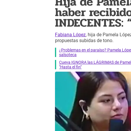
Hija de Pame
haber recibid
INDECENTES: “
Fabiana López
, hija de Pamela López
propuestas subidas de tono.
¿Problemas en el paraíso? Pamela Lópe
salsoteca
Cueva IGNORA las LÁGRIMAS de Pamela 
"Hasta el fin"