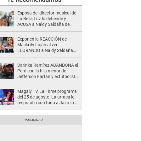
Esposa del director musical de
La Bella Luz lo defiende y
ACUSA a Naldy Saldaña de
tener una relación con él y
otros integrantes
Exponen la REACCIÓN de
Mackeily Luján al ver
LLORANDO a Naldy Saldaña
tras AGRESIÓN de director de
'La Bella Luz': Esto hizo
Darinka Ramírez ABANDONA el
Perú con la hija menor de
Jefferson Farfán y exfutbolista
REACCIONA: "A ti que..."
Magaly TV, La Firme programa
del 25 de agosto: La urraca le
respondió con todo a Jazmín
Pinedo