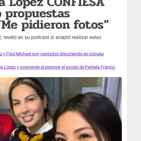
la López CONFIESA
o propuestas
Me pidieron fotos”
, reveló en su podcast si aceptó realizar estas
z y Paul Michael son captados discutiendo en popular
López y sorprende al exponer el apodo de Pamela Franco: