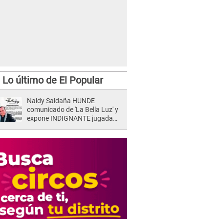
Lo último de El Popular
Naldy Saldaña HUNDE
comunicado de 'La Bella Luz' y
expone INDIGNANTE jugada
para DEFENDER a director:
"Que he tenido algo..."