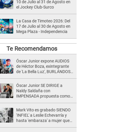
10 de Julio al 31 de Agosto en
el Jockey Club-Surco
La Casa de Timoteo 2026: Del
17 de Julio al 30 de Agosto en
Mega Plaza - Independencia
Te Recomendamos
Óscar Junior expone AUDIOS
de Héctor Boza, exintegrante
de 'La Bella Luz', BURLÁNDOSE
de Anely Dávila tras acusarlo
de maltrato: "Grábame..."
Óscar Junior SE DIRIGE a
Naldy Saldaña con
IMPENSADA propuesta como
nuevo líder de 'La Bella Luz' tras
denuncia: "Otro tipo de ley..."
Mark Vito es grabado SIENDO
'INFIEL' a Leslie Echevarría y
hasta 'embaraza' a mujer que
sería su AMANTE: "¡Eres un
desgraciado! "