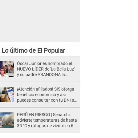
Lo último de El Popular
Óscar Junior es nombrado el
NUEVO LÍDER de 'La Bella Luz'
y su padre ABANDONA la
orquesta tras caso Naldy
Saldaña: "Son errores..."
¡Atención afiliados! SIS otorga
beneficio económico y así
puedes consultar con tu DNI si
te corresponde
PERÚ EN RIESGO | Senamhi
advierte temperaturas de hasta
35 °C y ráfagas de viento en 6
regiones del país