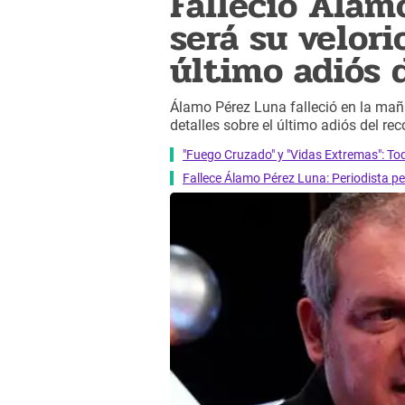
Falleció Álam
será su velori
último adiós 
Álamo Pérez Luna falleció en la mañ
detalles sobre el último adiós del re
"Fuego Cruzado" y "Vidas Extremas": T
Fallece Álamo Pérez Luna: Periodista pe