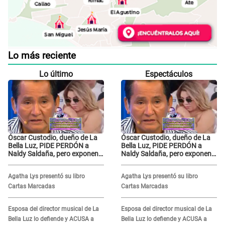
Lo más reciente
Lo último
Espectáculos
Óscar Custodio, dueño de La
Óscar Custodio, dueño de La
Bella Luz, PIDE PERDÓN a
Bella Luz, PIDE PERDÓN a
Naldy Saldaña, pero exponen
Naldy Saldaña, pero exponen
audio donde le reclama por
audio donde le reclama por
VIDEOS: "No hay necesidad de
VIDEOS: "No hay necesidad de
Agatha Lys presentó su libro
Agatha Lys presentó su libro
grabar"
grabar"
Cartas Marcadas
Cartas Marcadas
Esposa del director musical de La
Esposa del director musical de La
Bella Luz lo defiende y ACUSA a
Bella Luz lo defiende y ACUSA a