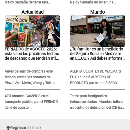
Naldy Saldaña de tener una
Naldy Saldaña de tener una
relación con él y otros integrantes
relación con él y otros integrantes
Actualidad
Mundo
FERIADOS de AGOSTO 2026:
¿Tu familiar es un beneficiario
estas son las próximas fechas
del Seguro Social o Medicare
de descanso que tendrán miles
en EE.UU.? Así debes informar
de peruanos
sobre su muerte para EVITAR
COBROS
Antes de salir de compras este
ALERTA CLIENTES DE WALMART |
feriado, revisa los horarios de
FDA anunció el RETIRO DE
Plaza Vea, Metro, Wong y Tottus
PRODUCTO por ser un RIESGO
MORTAL para consumidores: ¿Cuál
es?
ATU anuncia CAMBIOS en el
Terror para inmigrantes
transporte público por el FERIADO
indocumentados | Hombre fallece
del 6 de agosto
en centro de detención del ICE tras
sufrir una "emergencia médica"
Regresar al inicio