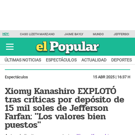
HOY:
CASO LIZETH MARZANO
JAIME BAYLY
MUNDO
JEFFERSON F
ÚLTIMAS NOTICIAS
ESPECTÁCULOS
ACTUALIDAD
DEPORTES
Espectáculos
15 ABR 2025 | 16:37 H
Xiomy Kanashiro EXPLOTÓ
tras críticas por depósito de
15 mil soles de Jefferson
Farfan: "Los valores bien
puestos"