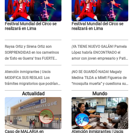
Festival Mundial del Circo se
Festival Mundial del Circo se
realizará en Lima
realizará en Lima
Raysa Ortiz y Sirena Ortiz son
¡YA TIENE NUEVO GALÁN! Pamela
SORPRENDIDAS en los camerinos
López habría ENCONTRADO el
de ‘Esto es Guerra’ tras FUERTE
amor con joven empresario y Pati
ENFRENTAMIENTO con Gabriel
Lorena la ECHA en VIVO
Moisés: “Gracias”
Atención inmigrantes | Uscis
¡NO SE GUARDÓ NADA! Magaly
MODIFICA SUS REGLAS: Los
Medina TILDA a Milett Figueroa de
trámites migratorios que podrían
“mosquita muerta” y cuestiona su
necesitar tu prueba de ADN
RECONCILIACIÓN con Marcelo
Actualidad
Mundo
Tinelli en TV argentina
Caso de MALARIA en
Atención inmigrantes | Uscis