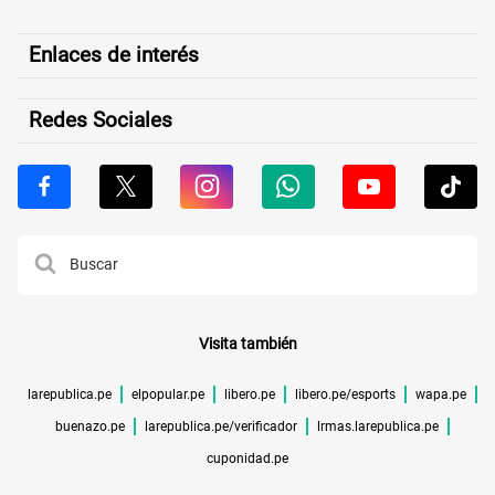
Enlaces de interés
Redes Sociales
Visita también
larepublica.pe
elpopular.pe
libero.pe
libero.pe/esports
wapa.pe
buenazo.pe
larepublica.pe/verificador
lrmas.larepublica.pe
cuponidad.pe