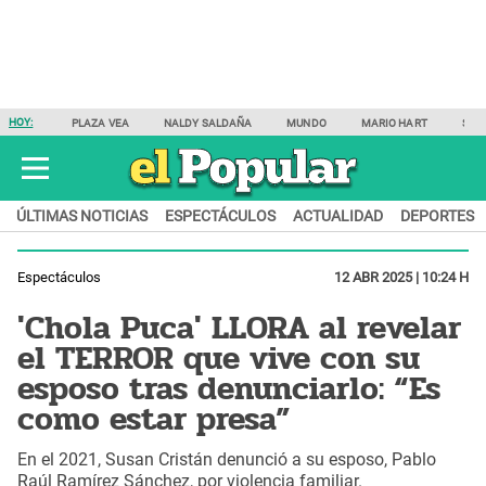
HOY:
PLAZA VEA
NALDY SALDAÑA
MUNDO
MARIO HART
SAM
ÚLTIMAS NOTICIAS
ESPECTÁCULOS
ACTUALIDAD
DEPORTES
Espectáculos
12 ABR 2025 | 10:24 H
'Chola Puca' LLORA al revelar
el TERROR que vive con su
esposo tras denunciarlo: “Es
como estar presa”
En el 2021, Susan Cristán denunció a su esposo, Pablo
Raúl Ramírez Sánchez, por violencia familiar.