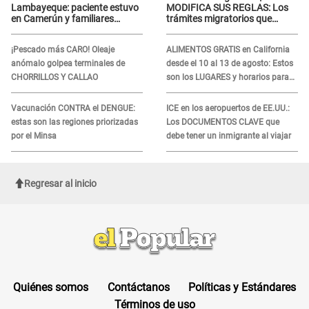
Lambayeque: paciente estuvo
MODIFICA SUS REGLAS: Los
en Camerún y familiares
trámites migratorios que
denuncian demora en
podrían necesitar tu prueba de
tratamiento
ADN
¡Pescado más CARO! Oleaje
ALIMENTOS GRATIS en California
anómalo golpea terminales de
desde el 10 al 13 de agosto: Estos
CHORRILLOS Y CALLAO
son los LUGARES y horarios para
recibir la ayuda
Vacunación CONTRA el DENGUE:
ICE en los aeropuertos de EE.UU.:
estas son las regiones priorizadas
Los DOCUMENTOS CLAVE que
por el Minsa
debe tener un inmigrante al viajar
Regresar al inicio
Quiénes somos
Contáctanos
Políticas y Estándares
Términos de uso