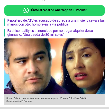
Únete al canal de Whatsapp de El Popular
Reportero de ATV es acusado de agredir a una mujer y se va a las
manos con otro hombre en la vía pública
Ex chico reality es denunciado por no pagar alquiler de su
gimnasio: “Una deuda de 80 mil soles”
Susan Cristán denunció nuevamente a su esposo.
Fuente: Difusión
-
Crédito:
Composición El Popular