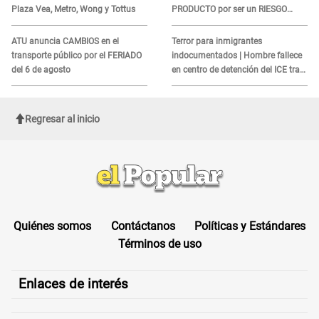
Plaza Vea, Metro, Wong y Tottus
PRODUCTO por ser un RIESGO
MORTAL para consumidores: ¿Cuál
es?
ATU anuncia CAMBIOS en el
Terror para inmigrantes
transporte público por el FERIADO
indocumentados | Hombre fallece
del 6 de agosto
en centro de detención del ICE tras
sufrir una "emergencia médica"
Regresar al inicio
Quiénes somos
Contáctanos
Políticas y Estándares
Términos de uso
Enlaces de interés