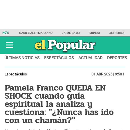
HOY:
CASO LIZETH MARZANO
JAIME BAYLY
MUNDO
JEFFERSON F
ÚLTIMAS NOTICIAS
ESPECTÁCULOS
ACTUALIDAD
DEPORTES
Espectáculos
01 ABR 2025 | 9:50 H
Pamela Franco QUEDA EN
SHOCK cuando guía
espiritual la analiza y
cuestiona: "¿Nunca has ido
con un chamán?"