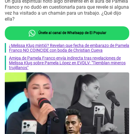
Un guía espiritual notó algo diferente en el aura de Pamela
Franco y no dudó en cuestionarla para que revele si alguna
vez ha visitado a un chamán para un trabajo. ¿Qué dijo
ella?
Únete al canal de Whatsapp de El Popular
¿Melissa Klug mintió? Revelan que fecha de embarazo de Pamela
Franco NO COINCIDE con boda de Christian Cueva
Amiga de Pamela Franco envía indirecta tras revelaciones de
Melissa Klug sobre Pamela López en EVDLV: "Tiemblan mineros
trujillanos"