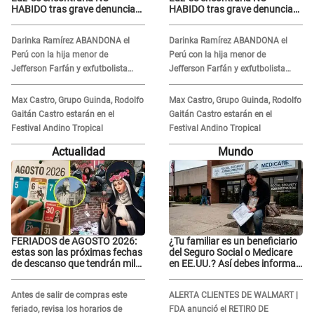
HABIDO tras grave denuncia
HABIDO tras grave denuncia
de Naldy Saldaña: ¿Dónde está
de Naldy Saldaña: ¿Dónde está
César Sánchez?
César Sánchez?
Darinka Ramírez ABANDONA el
Darinka Ramírez ABANDONA el
Perú con la hija menor de
Perú con la hija menor de
Jefferson Farfán y exfutbolista
Jefferson Farfán y exfutbolista
REACCIONA: "A ti que..."
REACCIONA: "A ti que..."
Max Castro, Grupo Guinda, Rodolfo
Max Castro, Grupo Guinda, Rodolfo
Gaitán Castro estarán en el
Gaitán Castro estarán en el
Festival Andino Tropical
Festival Andino Tropical
Actualidad
Mundo
FERIADOS de AGOSTO 2026:
¿Tu familiar es un beneficiario
estas son las próximas fechas
del Seguro Social o Medicare
de descanso que tendrán miles
en EE.UU.? Así debes informar
de peruanos
sobre su muerte para EVITAR
COBROS
Antes de salir de compras este
ALERTA CLIENTES DE WALMART |
feriado, revisa los horarios de
FDA anunció el RETIRO DE