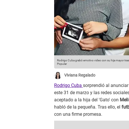
Rodrigo Cuba grabó emotivo video con su hija mayor tra
Popular
Viviana Regalado
Rodrigo Cuba
sorprendió al anunciar
este 31 de marzo y las redes sociale
aceptado a la hija del 'Gato' con
Meli
habló de la pequeña. Tras ello, el
fut
con una firme promesa.