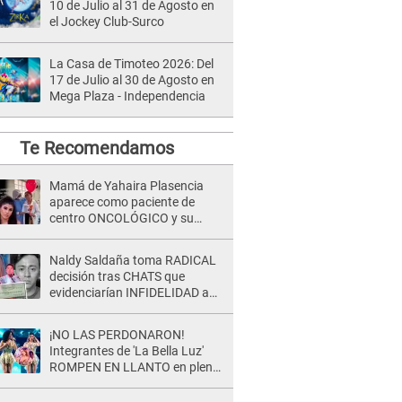
10 de Julio al 31 de Agosto en
el Jockey Club-Surco
La Casa de Timoteo 2026: Del
17 de Julio al 30 de Agosto en
Mega Plaza - Independencia
Te Recomendamos
Mamá de Yahaira Plasencia
aparece como paciente de
centro ONCOLÓGICO y su
hermano lanza DESGARRADOR
mensaje: "Hoy fue la última..."
Naldy Saldaña toma RADICAL
decisión tras CHATS que
evidenciarían INFIDELIDAD a
su novio con animador de 'La
Bella Luz': "Un día..."
¡NO LAS PERDONARON!
Integrantes de 'La Bella Luz'
ROMPEN EN LLANTO en pleno
concierto y reciben FUERTES
CRÍTICAS: “La víctima ...”