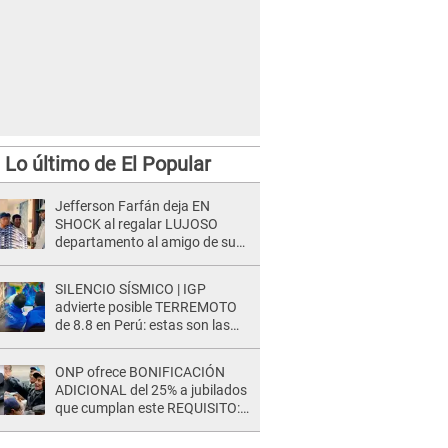
Lo último de El Popular
Jefferson Farfán deja EN
SHOCK al regalar LUJOSO
departamento al amigo de su
hijo y lo HUNDEN en redes: "A
su hija se lo negó"
SILENCIO SÍSMICO | IGP
advierte posible TERREMOTO
de 8.8 en Perú: estas son las
zonas más expuestas
ONP ofrece BONIFICACIÓN
ADICIONAL del 25% a jubilados
que cumplan este REQUISITO:
revisa si accedes aquí