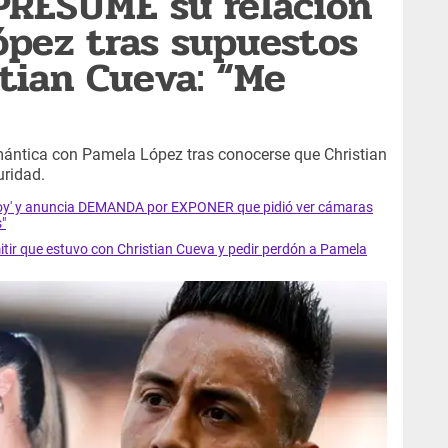
PRESUME su relación
pez tras supuestos
stian Cueva: “Me
mántica con Pamela López tras conocerse que Christian
uridad.
 Hoy' y anuncia DEMANDA por EXPONER que pidió ver cámaras
"
r que estuvo con Christian Cueva y pedir perdón a Pamela