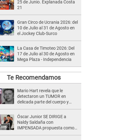
25 de Junio. Explanada Costa
21
Gran Circo de Ucrania 2026: del
10 de Julio al 31 de Agosto en
el Jockey Club-Surco
La Casa de Timoteo 2026: Del
17 de Julio al 30 de Agosto en
Mega Plaza - Independencia
Te Recomendamos
Mario Hart revela que le
detectaron un TUMOR en
delicada parte del cuerpo y
expone diagnóstico: "Dolores
muy fuertes..."
Óscar Junior SE DIRIGE a
Naldy Saldaña con
IMPENSADA propuesta como
nuevo líder de 'La Bella Luz' tras
denuncia: "Otro tipo de ley..."