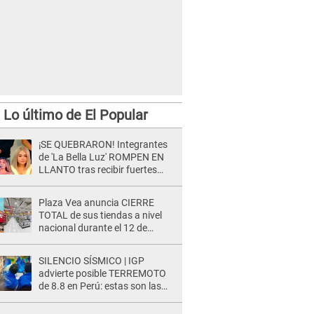
Lo último de El Popular
¡SE QUEBRARON! Integrantes
de 'La Bella Luz' ROMPEN EN
LLANTO tras recibir fuertes
ataques en redes por
DENUNCIA de acoso contra
Plaza Vea anuncia CIERRE
Naldy Saldaña
TOTAL de sus tiendas a nivel
nacional durante el 12 de
agosto por este MOTIVO
SILENCIO SÍSMICO | IGP
advierte posible TERREMOTO
de 8.8 en Perú: estas son las
zonas más expuestas