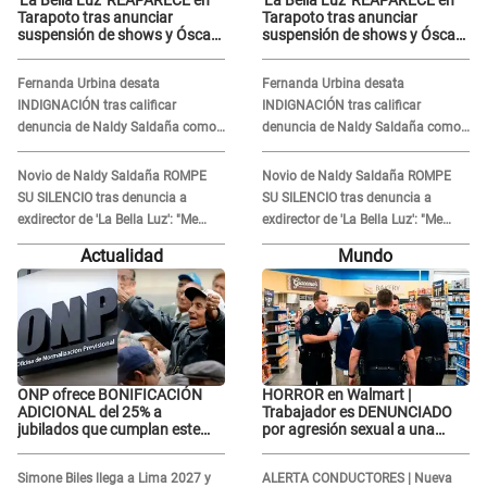
'La Bella Luz' REAPARECE en
'La Bella Luz' REAPARECE en
Tarapoto tras anunciar
Tarapoto tras anunciar
suspensión de shows y Óscar
suspensión de shows y Óscar
Junior se JUSTIFICA: "Por un
Junior se JUSTIFICA: "Por un
error no vamos a pagar todos"
error no vamos a pagar todos"
Fernanda Urbina desata
Fernanda Urbina desata
INDIGNACIÓN tras calificar
INDIGNACIÓN tras calificar
denuncia de Naldy Saldaña como
denuncia de Naldy Saldaña como
'acto bochornoso': "No es justo
'acto bochornoso': "No es justo
atacar a otra mujer"
atacar a otra mujer"
Novio de Naldy Saldaña ROMPE
Novio de Naldy Saldaña ROMPE
SU SILENCIO tras denuncia a
SU SILENCIO tras denuncia a
exdirector de 'La Bella Luz': "Me
exdirector de 'La Bella Luz': "Me
basta con que ella esté bien"
basta con que ella esté bien"
Actualidad
Mundo
ONP ofrece BONIFICACIÓN
HORROR en Walmart |
ADICIONAL del 25% a
Trabajador es DENUNCIADO
jubilados que cumplan este
por agresión sexual a una
REQUISITO: revisa si accedes
cliente y su respuesta
aquí
INDIGNÓ A TODOS
Simone Biles llega a Lima 2027 y
ALERTA CONDUCTORES | Nueva