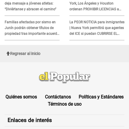
deja mensaje a jóvenes atletas:
York, Los Ángeles y Houston
“Diviértanse y abracen el camino”
ordenan PROHIBIR LICENCIAS a
quienes no presenten ESTE
DOCUMENTO
Familias afectadas por sismo en
La PEOR NOTICIA para inmigrantes
Junín podrán obtener títulos de
| Nueva York permitirá que agentes
propiedad tras importante acuerdo
del ICE si puedan CUBRIRSE EL
de Cofopri
ROSTRO
Regresar al inicio
Quiénes somos
Contáctanos
Políticas y Estándares
Términos de uso
Enlaces de interés