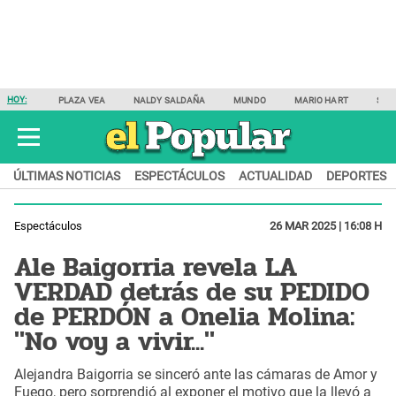
HOY:
PLAZA VEA
NALDY SALDAÑA
MUNDO
MARIO HART
SAM
ÚLTIMAS NOTICIAS
ESPECTÁCULOS
ACTUALIDAD
DEPORTES
Espectáculos
26 MAR 2025 | 16:08 H
Ale Baigorria revela LA
VERDAD detrás de su PEDIDO
de PERDÓN a Onelia Molina:
"No voy a vivir..."
Alejandra Baigorria se sinceró ante las cámaras de Amor y
Fuego, pero sorprendió al exponer el motivo que la llevó a