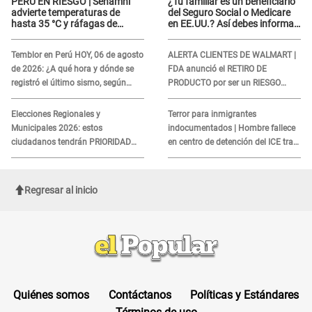
PERÚ EN RIESGO | Senamhi
¿Tu familiar es un beneficiario
advierte temperaturas de
del Seguro Social o Medicare
hasta 35 °C y ráfagas de
en EE.UU.? Así debes informar
viento en 6 regiones del país
sobre su muerte para EVITAR
COBROS
Temblor en Perú HOY, 06 de agosto
ALERTA CLIENTES DE WALMART |
de 2026: ¿A qué hora y dónde se
FDA anunció el RETIRO DE
registró el último sismo, según
PRODUCTO por ser un RIESGO
IGP?
MORTAL para consumidores: ¿Cuál
es?
Elecciones Regionales y
Terror para inmigrantes
Municipales 2026: estos
indocumentados | Hombre fallece
ciudadanos tendrán PRIORIDAD
en centro de detención del ICE tras
para votar el 4 de octubre
sufrir una "emergencia médica"
Regresar al inicio
Quiénes somos
Contáctanos
Políticas y Estándares