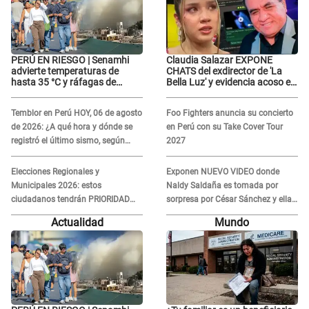
PERÚ EN RIESGO | Senamhi
Claudia Salazar EXPONE
advierte temperaturas de
CHATS del exdirector de 'La
hasta 35 °C y ráfagas de
Bella Luz' y evidencia acoso e
viento en 6 regiones del país
insistencia: "Vas a estar
conmigo, no pasa nada"
Temblor en Perú HOY, 06 de agosto
Foo Fighters anuncia su concierto
de 2026: ¿A qué hora y dónde se
en Perú con su Take Cover Tour
registró el último sismo, según
2027
IGP?
Elecciones Regionales y
Exponen NUEVO VIDEO donde
Municipales 2026: estos
Naldy Saldaña es tomada por
ciudadanos tendrán PRIORIDAD
sorpresa por César Sánchez y ella
para votar el 4 de octubre
evidencia su REACCIÓN: Le agarró
Actualidad
Mundo
la mano