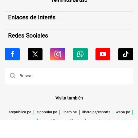
Términos de uso
Enlaces de interés
Redes Sociales
Visita también
larepublica.pe
elpopular.pe
libero.pe
libero.pe/esports
wapa.pe
buenazo.pe
larepublica.pe/verificador
lrmas.larepublica.pe
cuponidad.pe