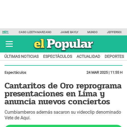
HOY:
CASO LIZETH MARZANO
JAIME BAYLY
MUNDO
JEFFERSON F
ÚLTIMAS NOTICIAS
ESPECTÁCULOS
ACTUALIDAD
DEPORTES
Espectáculos
24 MAR 2025 | 11:55 H
Cantaritos de Oro reprograma
presentaciones en Lima y
anuncia nuevos conciertos
Cumbiamberos además sacaron su videoclip denominado
Vete de Aquí.