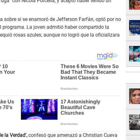
ga” con Nicola Porcella, y aceptó haber tenido un
a sobre si se enamoró de Jefferson Farfán, optó por no
el programa. La joven admitió haber compartido la
equió rosas azules, aunque no logró que la oficializara
de la Verdad',
confesó que amenazó a Christian Cueva