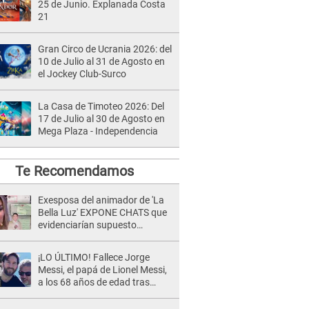
25 de Junio. Explanada Costa
21
Gran Circo de Ucrania 2026: del
10 de Julio al 31 de Agosto en
el Jockey Club-Surco
La Casa de Timoteo 2026: Del
17 de Julio al 30 de Agosto en
Mega Plaza - Independencia
Te Recomendamos
Exesposa del animador de 'La
Bella Luz' EXPONE CHATS que
evidenciarían supuesto
romance clandestino con Naldy
Saldaña, pese a tener pareja
¡LO ÚLTIMO! Fallece Jorge
Messi, el papá de Lionel Messi,
a los 68 años de edad tras
atravesar larga enfermedad