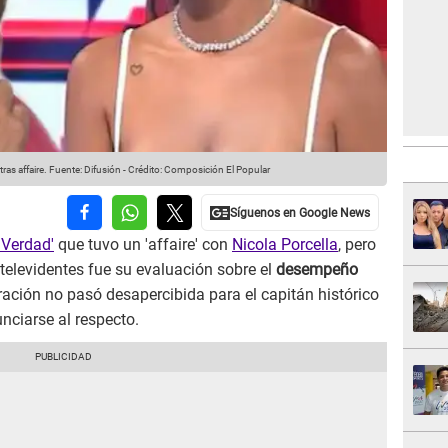
ras affaire.
Fuente: Difusión
-
Crédito: Composición El Popular
a Verdad'
que tuvo un 'affaire' con
Nicola Porcella
, pero
 televidentes fue su evaluación sobre el
desempeño
aración no pasó desapercibida para el capitán histórico
nciarse al respecto.