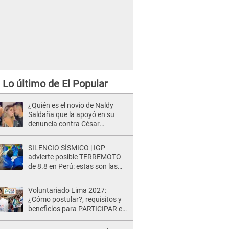
Lo último de El Popular
¿Quién es el novio de Naldy
Saldaña que la apoyó en su
denuncia contra César
Sánchez y confrontó al dueño
de 'La Bella Luz'?
SILENCIO SÍSMICO | IGP
advierte posible TERREMOTO
de 8.8 en Perú: estas son las
zonas más expuestas
Voluntariado Lima 2027:
¿Cómo postular?, requisitos y
beneficios para PARTICIPAR en
los Juegos Panamericanos