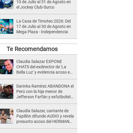
10 de Julio al 31 de Agosto en
el Jockey Club-Surco
La Casa de Timoteo 2026: Del
17 de Julio al 30 de Agosto en
Mega Plaza - Independencia
Te Recomendamos
Claudia Salazar EXPONE
CHATS del exdirector de 'La
Bella Luz' y evidencia acoso e
insistencia: "Vas a estar
conmigo, no pasa nada"
Darinka Ramírez ABANDONA el
Perú con la hija menor de
Jefferson Farfán y exfutbolista
REACCIONA: "A ti que..."
Claudia Salazar, cantante de
Papillón difunde AUDIO y revela
presunto acoso del HERMANO
del director musical de La Bella
Luz: "Me quedé asustada, en