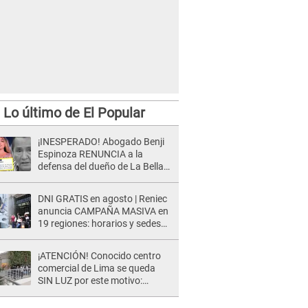
Lo último de El Popular
¡INESPERADO! Abogado Benji
Espinoza RENUNCIA a la
defensa del dueño de La Bella
Luz tras difusión de POLÉMICO
audio: "Nada que defender"
DNI GRATIS en agosto | Reniec
anuncia CAMPAÑA MASIVA en
19 regiones: horarios y sedes
oficiales
¡ATENCIÓN! Conocido centro
comercial de Lima se queda
SIN LUZ por este motivo:
¿desde cuándo atenderá?