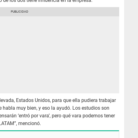
o de los dos tiene influencia en la empresa.
evada, Estados Unidos, para que ella pudiera trabajar
ue habla muy bien, y eso la ayudó. Los estudios son
nsarán ‘entró por vara’, pero qué vara podemos tener
LATAM”, mencionó.