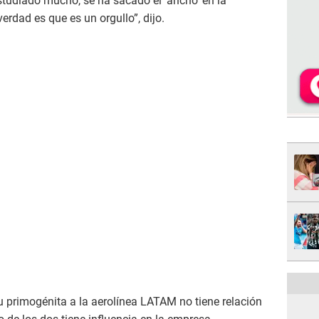
studiado mucho, se ha sacado el ‘ancho’ en la
erdad es que es un orgullo”, dijo.
 primogénita a la aerolínea LATAM no tiene relación