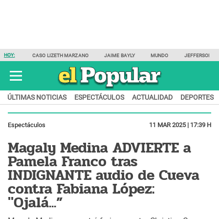
HOY:
CASO LIZETH MARZANO
JAIME BAYLY
MUNDO
JEFFERSON F
ÚLTIMAS NOTICIAS
ESPECTÁCULOS
ACTUALIDAD
DEPORTES
Espectáculos
11 MAR 2025 | 17:39 H
Magaly Medina ADVIERTE a
Pamela Franco tras
INDIGNANTE audio de Cueva
contra Fabiana López:
"Ojalá...”