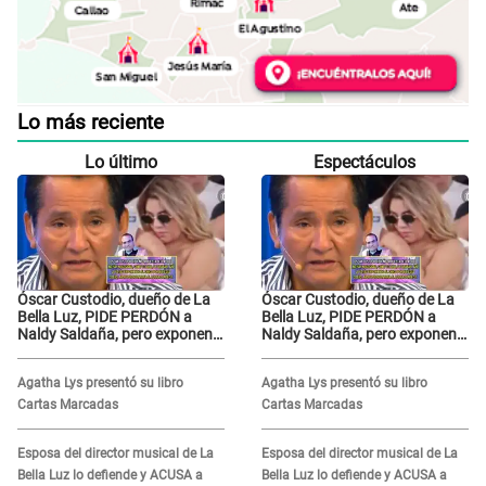
Lo más reciente
Lo último
Espectáculos
Óscar Custodio, dueño de La
Óscar Custodio, dueño de La
Bella Luz, PIDE PERDÓN a
Bella Luz, PIDE PERDÓN a
Naldy Saldaña, pero exponen
Naldy Saldaña, pero exponen
audio donde le reclama por
audio donde le reclama por
VIDEOS: "No hay necesidad de
VIDEOS: "No hay necesidad de
Agatha Lys presentó su libro
Agatha Lys presentó su libro
grabar"
grabar"
Cartas Marcadas
Cartas Marcadas
Esposa del director musical de La
Esposa del director musical de La
Bella Luz lo defiende y ACUSA a
Bella Luz lo defiende y ACUSA a