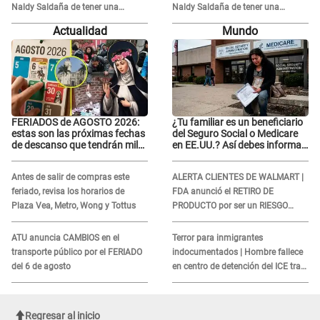
Naldy Saldaña de tener una
Naldy Saldaña de tener una
relación con él y otros integrantes
relación con él y otros integrantes
Actualidad
Mundo
FERIADOS de AGOSTO 2026:
¿Tu familiar es un beneficiario
estas son las próximas fechas
del Seguro Social o Medicare
de descanso que tendrán miles
en EE.UU.? Así debes informar
de peruanos
sobre su muerte para EVITAR
COBROS
Antes de salir de compras este
ALERTA CLIENTES DE WALMART |
feriado, revisa los horarios de
FDA anunció el RETIRO DE
Plaza Vea, Metro, Wong y Tottus
PRODUCTO por ser un RIESGO
MORTAL para consumidores: ¿Cuál
es?
ATU anuncia CAMBIOS en el
Terror para inmigrantes
transporte público por el FERIADO
indocumentados | Hombre fallece
del 6 de agosto
en centro de detención del ICE tras
sufrir una "emergencia médica"
Regresar al inicio