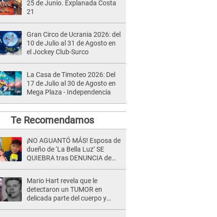
25 de Junio. Explanada Costa
21
Gran Circo de Ucrania 2026: del
10 de Julio al 31 de Agosto en
el Jockey Club-Surco
La Casa de Timoteo 2026: Del
17 de Julio al 30 de Agosto en
Mega Plaza - Independencia
Te Recomendamos
¡NO AGUANTÓ MÁS! Esposa de
dueño de ‘La Bella Luz’ SE
QUIEBRA tras DENUNCIA de
Héctor Boza y ARREMETE
contra Claudia Salazar
Mario Hart revela que le
detectaron un TUMOR en
delicada parte del cuerpo y
expone diagnóstico: "Dolores
muy fuertes..."