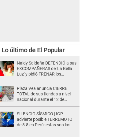
Lo último de El Popular
Naldy Saldaña DEFENDIÓ a sus
EXCOMPAÑERAS de 'La Bella
Luz' y pidió FRENAR los
FUERTES ATAQUES en redes:
“Aquí el único culpable...”
Plaza Vea anuncia CIERRE
TOTAL de sus tiendas a nivel
nacional durante el 12 de
agosto por este MOTIVO
SILENCIO SÍSMICO | IGP
advierte posible TERREMOTO
de 8.8 en Perú: estas son las
zonas más expuestas