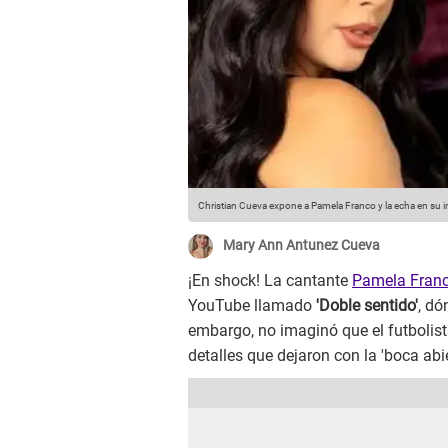
Christian Cueva expone a Pamela Franco y la echa en su i
Mary Ann Antunez Cueva
¡En shock! La cantante
Pamela Fran
YouTube llamado
'Doble sentido'
, dó
embargo, no imaginó que el futbolis
detalles que dejaron con la 'boca abie