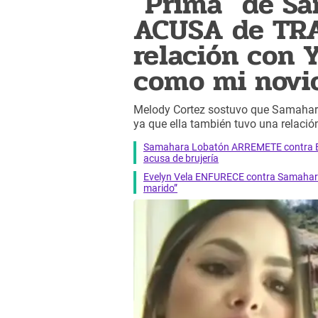
"Prima" de Sa
ACUSA de TRA
relación con 
como mi novi
Melody Cortez sostuvo que Samahara L
ya que ella también tuvo una relació
Samahara Lobatón ARREMETE contra Evely
acusa de brujería
Evelyn Vela ENFURECE contra Samahara L
marido”