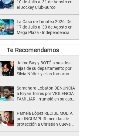
10 de Julio al 31 de Agosto en
el Jockey Club-Surco
La Casa de Timoteo 2026: Del
17 de Julio al 30 de Agosto en
Mega Plaza - Independencia
Te Recomendamos
Jaime Bayly BOTÓ a sus dos
hijas de su departamento por
Silvia Núñez y ellas tomaron
DRÁSTICA medida con él: "Un
abuso miserable..."
Samahara Lobatón DENUNCIA
a Bryan Torres por VIOLENCIA
FAMILIAR: Irrumpió en su casa
y la atacó en la calle
Pamela López RECIBE MULTA
por INCUMPLIR medidas de
protección a Christian Cueva y
juez le da ULTIMÁTUM: "Debe
abonar en 3 días"