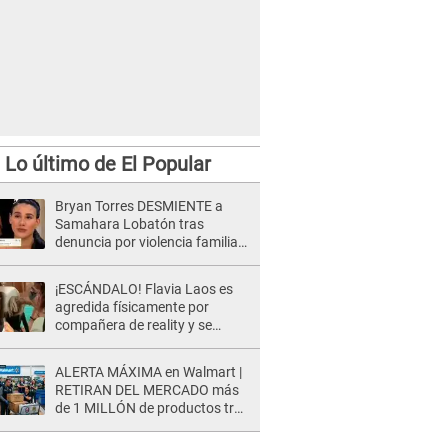
Lo último de El Popular
Bryan Torres DESMIENTE a
Samahara Lobatón tras
denuncia por violencia familiar
y toma dura decisión: "Otra
mentira, que me perdonen mis
¡ESCÁNDALO! Flavia Laos es
hijos, pero..."
agredida físicamente por
compañera de reality y se
desata PELEA en vivo: "¡Qué te
pasa!"
ALERTA MÁXIMA en Walmart |
RETIRAN DEL MERCADO más
de 1 MILLÓN de productos tras
causar HERIDAS GRAVES en
usuarios