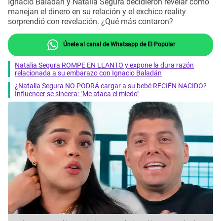
Ignacio Baladán y Natalia Segura decidieron revelar cómo
manejan el dinero en su relación y el exchico reality
sorprendió con revelación. ¿Qué más contaron?
Únete al canal de Whatsapp de El Popular
Natalia Segura ROMPE EN LLANTO y expone la dura razón
relacionada a su embarazo con Ignacio Baladán
¿Natalia Segura NO PODRÁ cargar a su bebé RECIÉN NACIDO?
Influencer se sincera: "Me ataca el miedo"