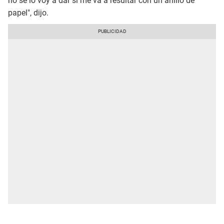
no se lo voy a dar si me va a resultar con un anillo de
papel", dijo.