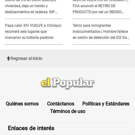
viviendas, deja un herido y
FDA anunció el RETIRO DE
deslizamientos en laderas: IGP
PRODUCTO por ser un RIESGO
alerta sobre posibles réplicas
MORTAL para consumidores: ¿Cuál
es?
Papa León XIV VUELVE a Chiclayo:
Terror para inmigrantes
recorrerá seis lugares que
indocumentados | Hombre fallece
marcaron su historia pastoral
en centro de detención del ICE tras
sufrir una "emergencia médica"
Regresar al inicio
Quiénes somos
Contáctanos
Políticas y Estándares
Términos de uso
Enlaces de interés