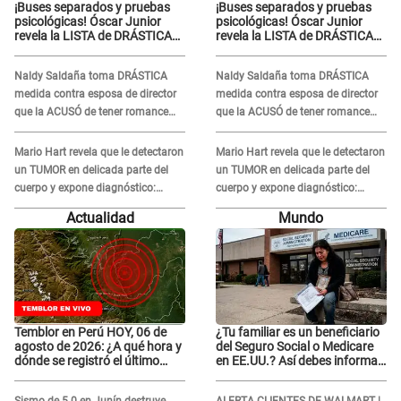
¡Buses separados y pruebas
¡Buses separados y pruebas
psicológicas! Óscar Junior
psicológicas! Óscar Junior
revela la LISTA de DRÁSTICAS
revela la LISTA de DRÁSTICAS
medidas para prevenir acoso
medidas para prevenir acoso
en 'La Bella Luz' tras caso
en 'La Bella Luz' tras caso
Naldy Saldaña toma DRÁSTICA
Naldy Saldaña toma DRÁSTICA
Naldy Saldaña
Naldy Saldaña
medida contra esposa de director
medida contra esposa de director
que la ACUSÓ de tener romance
que la ACUSÓ de tener romance
con él: "Muy triste..."
con él: "Muy triste..."
Mario Hart revela que le detectaron
Mario Hart revela que le detectaron
un TUMOR en delicada parte del
un TUMOR en delicada parte del
cuerpo y expone diagnóstico:
cuerpo y expone diagnóstico:
"Dolores muy fuertes..."
"Dolores muy fuertes..."
Actualidad
Mundo
Temblor en Perú HOY, 06 de
¿Tu familiar es un beneficiario
agosto de 2026: ¿A qué hora y
del Seguro Social o Medicare
dónde se registró el último
en EE.UU.? Así debes informar
sismo, según IGP?
sobre su muerte para EVITAR
COBROS
Sismo de 5.0 en Junín destruye
ALERTA CLIENTES DE WALMART |