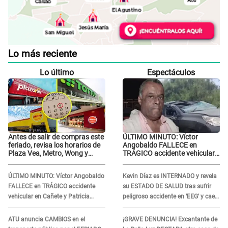
Lo más reciente
Lo último
Espectáculos
Antes de salir de compras este
ÚLTIMO MINUTO: Víctor
feriado, revisa los horarios de
Angobaldo FALLECE en
Plaza Vea, Metro, Wong y
TRÁGICO accidente vehicular
Tottus
en Cañete y Patricia Alquinta
lo confirma
ÚLTIMO MINUTO: Víctor Angobaldo
Kevin Díaz es INTERNADO y revela
FALLECE en TRÁGICO accidente
su ESTADO DE SALUD tras sufrir
vehicular en Cañete y Patricia
peligroso accidente en 'EEG' y caer
Alquinta lo confirma
desde altura de ocho metros
ATU anuncia CAMBIOS en el
¡GRAVE DENUNCIA! Excantante de