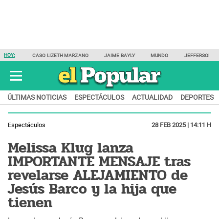
HOY:
CASO LIZETH MARZANO
JAIME BAYLY
MUNDO
JEFFERSON F
ÚLTIMAS NOTICIAS
ESPECTÁCULOS
ACTUALIDAD
DEPORTES
Espectáculos
28 FEB 2025 | 14:11 H
Melissa Klug lanza
IMPORTANTE MENSAJE tras
revelarse ALEJAMIENTO de
Jesús Barco y la hija que
tienen