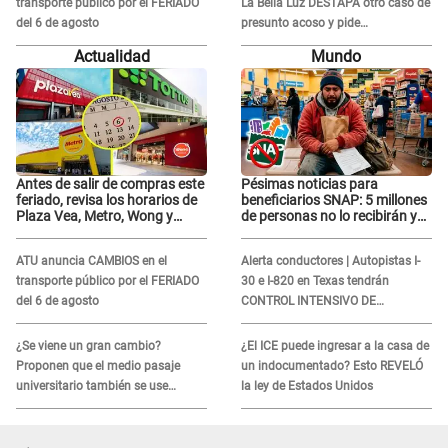
transporte público por el FERIADO
La Bella Luz DESTAPA otro caso de
del 6 de agosto
presunto acoso y pide
PROTECCIÓN por temor a
Actualidad
Mundo
represalias: "Yo siempre..."
Antes de salir de compras este
Pésimas noticias para
feriado, revisa los horarios de
beneficiarios SNAP: 5 millones
Plaza Vea, Metro, Wong y
de personas no lo recibirán y
Tottus
ESTOS INMIGRANTES ya no
califican
ATU anuncia CAMBIOS en el
Alerta conductores | Autopistas I-
transporte público por el FERIADO
30 e I-820 en Texas tendrán
del 6 de agosto
CONTROL INTENSIVO DE
SEGURIDAD: Estas serán las
HORAS CRÍTICAS
¿Se viene un gran cambio?
¿El ICE puede ingresar a la casa de
Proponen que el medio pasaje
un indocumentado? Esto REVELÓ
universitario también se use
la ley de Estados Unidos
sábados, domingos y feriados