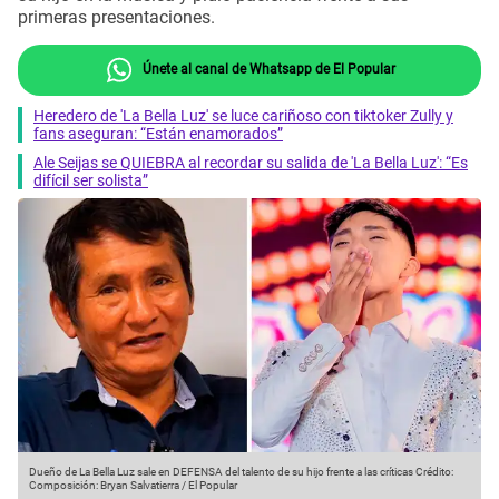
primeras presentaciones.
Únete al canal de Whatsapp de El Popular
Heredero de 'La Bella Luz' se luce cariñoso con tiktoker Zully y
fans aseguran: “Están enamorados”
Ale Seijas se QUIEBRA al recordar su salida de 'La Bella Luz': “Es
difícil ser solista”
Dueño de La Bella Luz sale en DEFENSA del talento de su hijo frente a las críticas
Crédito:
Composición: Bryan Salvatierra / El Popular