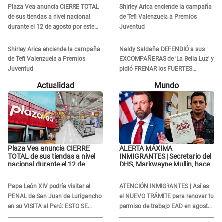
RENUNCIA A SU PODCAST
RENUNCIA A SU PODCAST
Plaza Vea anuncia CIERRE TOTAL
Shirley Arica enciende la campaña
de sus tiendas a nivel nacional
de Tefi Valenzuela a Premios
durante el 12 de agosto por este
Juventud
MOTIVO
Shirley Arica enciende la campaña
Naldy Saldaña DEFENDIÓ a sus
de Tefi Valenzuela a Premios
EXCOMPAÑERAS de 'La Bella Luz' y
Juventud
pidió FRENAR los FUERTES
ATAQUES en redes: “Aquí el único
Actualidad
Mundo
culpable...”
Plaza Vea anuncia CIERRE
ALERTA MÁXIMA
TOTAL de sus tiendas a nivel
INMIGRANTES | Secretario del
nacional durante el 12 de
DHS, Markwayne Mullin, hace
agosto por este MOTIVO
alarmante declaración: "Ahora
vamos por ellos"
Papa León XIV podría visitar el
ATENCIÓN INMIGRANTES | Así es
PENAL de San Juan de Lurigancho
el NUEVO TRÁMITE para renovar tu
en su VISITA al Perú: ESTO SE
permiso de trabajo EAD en agosto
SABE
del 2026