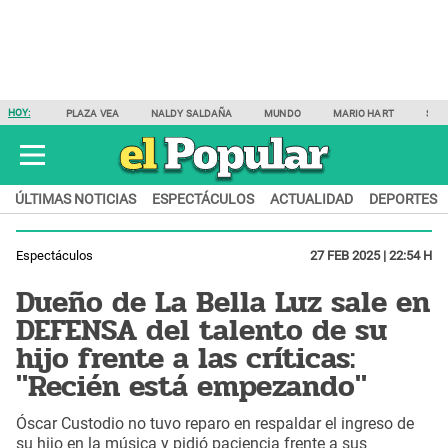
HOY:
PLAZA VEA
NALDY SALDAÑA
MUNDO
MARIO HART
SAM
ÚLTIMAS NOTICIAS
ESPECTÁCULOS
ACTUALIDAD
DEPORTES
Espectáculos
27 FEB 2025 | 22:54 H
Dueño de La Bella Luz sale en
DEFENSA del talento de su
hijo frente a las críticas:
"Recién está empezando"
Óscar Custodio no tuvo reparo en respaldar el ingreso de
su hijo en la música y pidió paciencia frente a sus