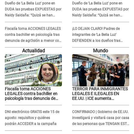
Dueño de 'La Bella Luz' pone en
Dueño de 'La Bella Luz' pone en
DUDA las pruebas EXPUESTAS por
DUDA las pruebas EXPUESTAS por
Naldy Saldaña: “Quizá se han
Naldy Saldaña: “Quizá se han
editado...”
editado...”
Fiscalía toma ACCIONES LEGALES
¡LO DEJAN CLARO! Padres de
contra bachiller en psicología tras
integrantes de 'La Bella Luz'
denuncia de agr3sión a menor con
DEFIENDEN a los dueños tras
autismo
denuncia: “Nunca vimos nada...”
Actualidad
Mundo
Fiscalía toma ACCIONES
TERROR PARA INMIGRANTES
LEGALES contra bachiller en
LEGALES E ILEGALES EN
psicología tras denuncia de
EE.UU. | ICE aumenta
agr3sión a menor con autismo
operativos y arrestos a
extranjeros en aeropuertos
DNI electrónico GRATIS este 15 de
CONFIRMADO | Gobierno de EE.UU.
agosto: requisitos y quiénes
investigará y visitará casa por casa
podrán ACCEDER a la campaña
de las personas que TENGAN ESTE
TRABAJO