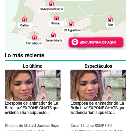
Lo más reciente
Lo último
Espectáculos
Exesposa del animador de 'La
Exesposa del animador de 'La
Bella Luz' EXPONE CHATS que
Bella Luz' EXPONE CHATS que
evidenciarían supuesto
evidenciarían supuesto
romance clandestino con
romance clandestino con
Naldy Saldaña, pese a tener
Naldy Saldaña, pese a tener
El biopic de Michael Jackson llega
César Sánchez ROMPE SU
pareja
pareja