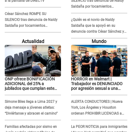
a la pantalla de DIRECTV
SILENCIO tras denuncia de Naldy
Saldaña por tocamientos
indebidos: "Pido respetar la
César Sánchez ROMPE SU
presunción de inocencia"
SILENCIO tras denuncia de Naldy
¿Quién es el novio de Naldy
Saldaña por tocamientos
Saldaña que la apoyó en su
indebidos: "Pido respetar la
denuncia contra César Sánchez y
presunción de inocencia"
confrontó al dueño de 'La Bella
Actualidad
Mundo
Luz'?
ONP ofrece BONIFICACIÓN
HORROR en Walmart |
ADICIONAL del 25% a
Trabajador es DENUNCIADO
jubilados que cumplan este
por agresión sexual a una
REQUISITO: revisa si accedes
cliente y su respuesta
aquí
INDIGNÓ A TODOS
Simone Biles llega a Lima 2027 y
ALERTA CONDUCTORES | Nueva
deja mensaje a jóvenes atletas:
York, Los Ángeles y Houston
“Diviértanse y abracen el camino”
ordenan PROHIBIR LICENCIAS a
quienes no presenten ESTE
DOCUMENTO
Familias afectadas por sismo en
La PEOR NOTICIA para inmigrantes