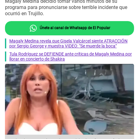
Magaly Medina decidió tomar varios minutos de su
programa para pronunciarse sobre terrible incidente que
ocurrió en Trujillo.
Únete al canal de Whatsapp de El Popular
Magaly Medina revela que Gisela Valcárcel siente ATRACCIÓN
por Sergio George y muestra VIDEO: "Se muerde la boca"
Tula Rodríguez se DEFIENDE ante críticas de Magaly Medina por
llorar en concierto de Shakira