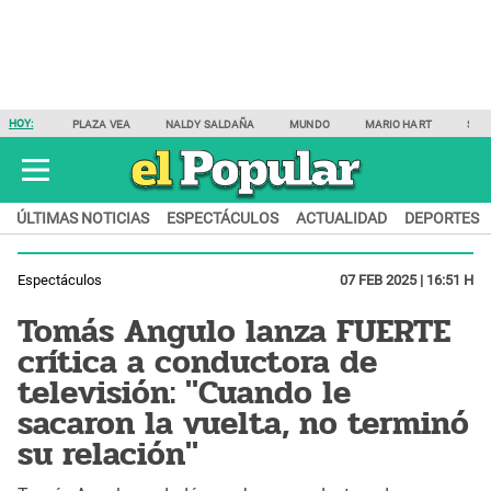
HOY:
PLAZA VEA
NALDY SALDAÑA
MUNDO
MARIO HART
SAM
ÚLTIMAS NOTICIAS
ESPECTÁCULOS
ACTUALIDAD
DEPORTES
Espectáculos
07 FEB 2025 | 16:51 H
Tomás Angulo lanza FUERTE
crítica a conductora de
televisión: "Cuando le
sacaron la vuelta, no terminó
su relación"