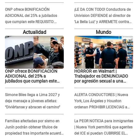
indebidos: "Pido respetar la
confrontó al dueño de 'La Bella
presunción de inocencia"
Luz'?
ONP ofrece BONIFICACIÓN
¡LE DA CON TODO! Conductora de
ADICIONAL del 25% a jubilados
Univision DEFIENDE al director de
que cumplan este REQUISITO:
'La Bella Luz' y ARREMETE contra
revisa si accedes aquí
Naldy Saldaña: “Muchas
Actualidad
Mundo
amantes...”
ONP ofrece BONIFICACIÓN
HORROR en Walmart |
ADICIONAL del 25% a
Trabajador es DENUNCIADO
jubilados que cumplan este
por agresión sexual a una
REQUISITO: revisa si accedes
cliente y su respuesta
aquí
INDIGNÓ A TODOS
Simone Biles llega a Lima 2027 y
ALERTA CONDUCTORES | Nueva
deja mensaje a jóvenes atletas:
York, Los Ángeles y Houston
“Diviértanse y abracen el camino”
ordenan PROHIBIR LICENCIAS a
quienes no presenten ESTE
DOCUMENTO
Familias afectadas por sismo en
La PEOR NOTICIA para inmigrantes
Junín podrán obtener títulos de
| Nueva York permitirá que agentes
propiedad tras importante acuerdo
del ICE si puedan CUBRIRSE EL