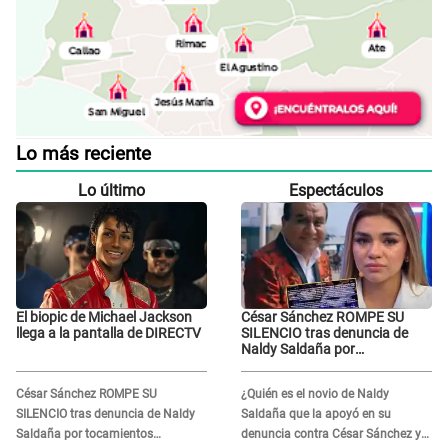
Lo más reciente
Lo último
Espectáculos
El biopic de Michael Jackson
César Sánchez ROMPE SU
llega a la pantalla de DIRECTV
SILENCIO tras denuncia de
Naldy Saldaña por
tocamientos indebidos: "Pido
respetar la presunción de
César Sánchez ROMPE SU
¿Quién es el novio de Naldy
inocencia"
SILENCIO tras denuncia de Naldy
Saldaña que la apoyó en su
Saldaña por tocamientos
denuncia contra César Sánchez y