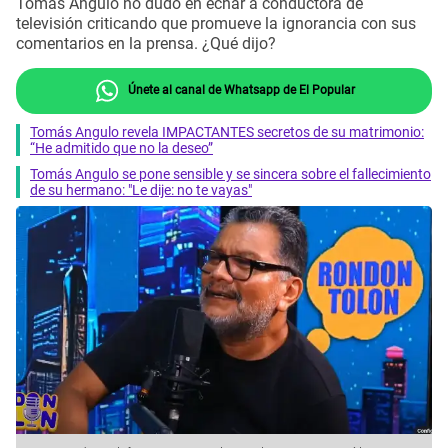
Tomás Angulo no dudó en echar a conductora de
televisión criticando que promueve la ignorancia con sus
comentarios en la prensa. ¿Qué dijo?
Únete al canal de Whatsapp de El Popular
Tomás Angulo revela IMPACTANTES secretos de su matrimonio:
“He admitido que no la deseo”
Tomás Angulo se pone sensible y se sincera sobre el fallecimiento
de su hermano: "Le dije: no te vayas"