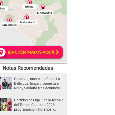
Notas Recomendadas
Óscar Jr., nuevo dueño de La
Bella Luz, lanza propuesta a
Naldy Saldaña tras denuncia:
“Va a haber otro tipo de ley”
Partidos de Liga 1 en la fecha 4
del Torneo Clausura 2026:
programación, horarios y
dónde ver