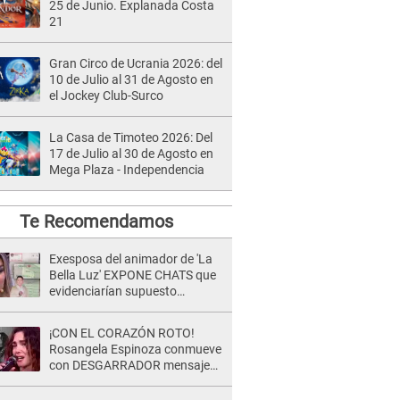
25 de Junio. Explanada Costa
21
Gran Circo de Ucrania 2026: del
10 de Julio al 31 de Agosto en
el Jockey Club-Surco
La Casa de Timoteo 2026: Del
17 de Julio al 30 de Agosto en
Mega Plaza - Independencia
Te Recomendamos
Exesposa del animador de 'La
Bella Luz' EXPONE CHATS que
evidenciarían supuesto
romance clandestino con Naldy
Saldaña, pese a tener pareja
¡CON EL CORAZÓN ROTO!
Rosangela Espinoza conmueve
con DESGARRADOR mensaje
tras terrible pérdida: "Descansa
en paz..."