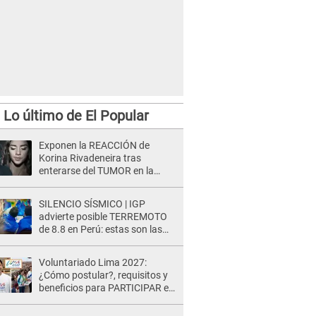
Lo último de El Popular
Exponen la REACCIÓN de
Korina Rivadeneira tras
enterarse del TUMOR en la
cabeza de Mario Hart: "Ella
estaba muy..."
SILENCIO SÍSMICO | IGP
advierte posible TERREMOTO
de 8.8 en Perú: estas son las
zonas más expuestas
Voluntariado Lima 2027:
¿Cómo postular?, requisitos y
beneficios para PARTICIPAR en
los Juegos Panamericanos