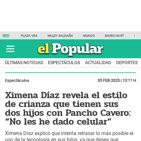
HOY:
PLAZA VEA
NALDY SALDAÑA
MUNDO
MARIO HART
SAM
ÚLTIMAS NOTICIAS
ESPECTÁCULOS
ACTUALIDAD
DEPORTES
Espectáculos
05 FEB 2025 | 13:11 H
Ximena Díaz revela el estilo
de crianza que tienen sus
dos hijos con Pancho Cavero:
“No les he dado celular”
Ximena Díaz explicó que intenta retrasar lo más posible el
uso de la tecnología en sus hijos, ya que desea que