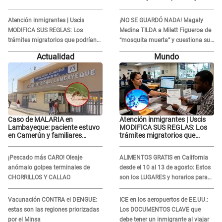
ENFRENTAMIENTO con Gabriel
Lorena la ECHA en VIVO
Moisés: “Gracias”
Atención inmigrantes | Uscis
¡NO SE GUARDÓ NADA! Magaly
MODIFICA SUS REGLAS: Los
Medina TILDA a Milett Figueroa de
trámites migratorios que podrían
“mosquita muerta” y cuestiona su
necesitar tu prueba de ADN
RECONCILIACIÓN con Marcelo
Actualidad
Mundo
Tinelli en TV argentina
Caso de MALARIA en
Atención inmigrantes | Uscis
Lambayeque: paciente estuvo
MODIFICA SUS REGLAS: Los
en Camerún y familiares
trámites migratorios que
denuncian demora en
podrían necesitar tu prueba de
tratamiento
ADN
¡Pescado más CARO! Oleaje
ALIMENTOS GRATIS en California
anómalo golpea terminales de
desde el 10 al 13 de agosto: Estos
CHORRILLOS Y CALLAO
son los LUGARES y horarios para
recibir la ayuda
Vacunación CONTRA el DENGUE:
ICE en los aeropuertos de EE.UU.:
estas son las regiones priorizadas
Los DOCUMENTOS CLAVE que
por el Minsa
debe tener un inmigrante al viajar