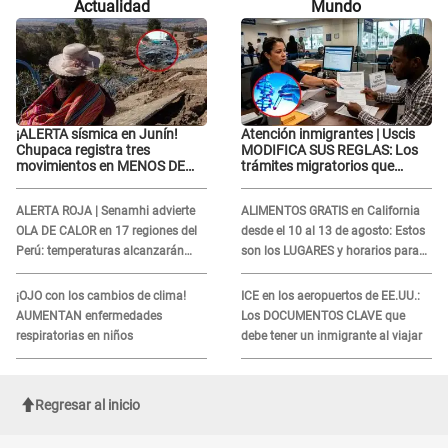
Actualidad
Mundo
que..."
¡ALERTA sísmica en Junín!
Atención inmigrantes | Uscis
Chupaca registra tres
MODIFICA SUS REGLAS: Los
movimientos en MENOS DE
trámites migratorios que
SIETE HORAS
podrían necesitar tu prueba de
ADN
ALERTA ROJA | Senamhi advierte
ALIMENTOS GRATIS en California
OLA DE CALOR en 17 regiones del
desde el 10 al 13 de agosto: Estos
Perú: temperaturas alcanzarán
son los LUGARES y horarios para
hasta los 37 °C
recibir la ayuda
¡OJO con los cambios de clima!
ICE en los aeropuertos de EE.UU.:
AUMENTAN enfermedades
Los DOCUMENTOS CLAVE que
respiratorias en niños
debe tener un inmigrante al viajar
Regresar al inicio