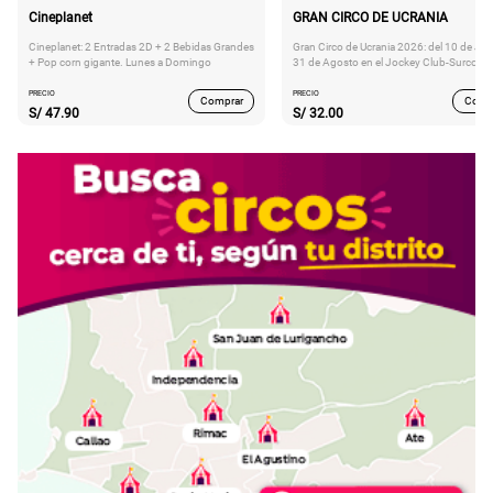
Cineplanet
GRAN CIRCO DE UCRANIA
Cineplanet: 2 Entradas 2D + 2 Bebidas Grandes
Gran Circo de Ucrania 2026: del 10 de Juli
+ Pop corn gigante. Lunes a Domingo
31 de Agosto en el Jockey Club-Surco
PRECIO
PRECIO
Comprar
Comp
S/
47.90
S/
32.00