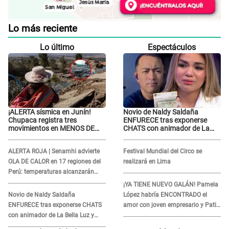
Lo más reciente
Lo último
Espectáculos
¡ALERTA sísmica en Junín!
Novio de Naldy Saldaña
Chupaca registra tres
ENFURECE tras exponerse
movimientos en MENOS DE
CHATS con animador de La
SIETE HORAS
Bella Luz y ADVIERTE:
"Estúp@&# que cree que..."
ALERTA ROJA | Senamhi advierte
Festival Mundial del Circo se
OLA DE CALOR en 17 regiones del
realizará en Lima
Perú: temperaturas alcanzarán
hasta los 37 °C
¡YA TIENE NUEVO GALÁN! Pamela
Novio de Naldy Saldaña
López habría ENCONTRADO el
ENFURECE tras exponerse CHATS
amor con joven empresario y Pati
con animador de La Bella Luz y
Lorena la ECHA en VIVO
ADVIERTE: "Estúp@&# que cree